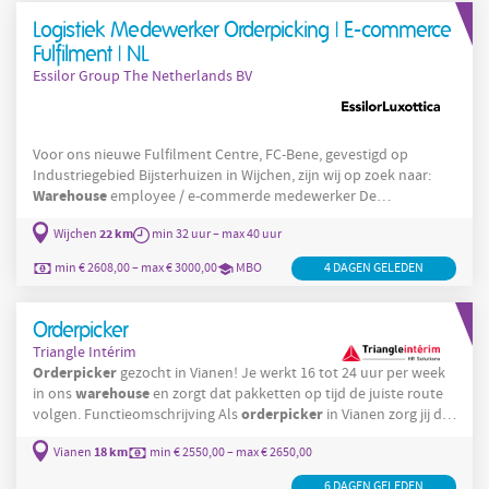
van hoogwaardige coatings en harsen op maat voor klanten
Logistiek Medewerker Orderpicking | E-commerce
binnen de
Fulfilment | NL
Essilor Group The Netherlands BV
Voor ons nieuwe Fulfilment Centre, FC-Bene, gevestigd op
Industriegebied Bijsterhuizen in Wijchen, zijn wij op zoek naar:
Warehouse
employee / e-commerde medewerker De
verpakken
werkzaamheden bestaan primair uit het picken,
en
22 km
Wijchen
min 32 uur – max 40 uur
verzendklaar maken van orders van contactlenzen en
contactlens vloeistoffen en van de verzorging van de
min € 2608,00 – max € 3000,00
MBO
4 DAGEN GELEDEN
inboundflow. Wat zijn je taken? Ontvangst en controle van
inkomende goederen Controleren
Orderpicker
Triangle Intérim
Orderpicker
gezocht in Vianen! Je werkt 16 tot 24 uur per week
warehouse
in ons
en zorgt dat pakketten op tijd de juiste route
orderpicker
volgen. Functieomschrijving Als
in Vianen zorg jij dat
warehouse
alles in het
lekker doorloopt. Jij sorteert pakketten,
18 km
Vianen
min € 2550,00 – max € 2650,00
scant zendingen en pakt dozen in en uit, zodat elk pakket op de
juiste plek terechtkomt en op tijd mee kan. In de eerste periode
6 DAGEN GELEDEN