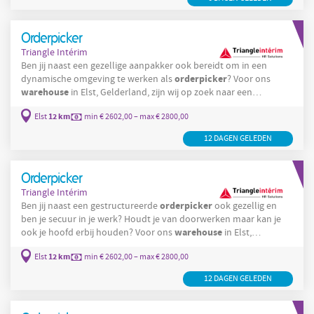
sta je als
Orderpicker
Triangle Intérim
Ben jij naast een gezellige aanpakker ook bereidt om in een
orderpicker
dynamische omgeving te werken als
? Voor ons
warehouse
in Elst, Gelderland, zijn wij op zoek naar een
orderpicker
orderpicker
voor 12-30 uur per week. Als
zorg je
12 km
Elst
min € 2602,00 – max € 2800,00
ervoor dat alle pakketjes op tijd de juiste route volgen. Klinkt dit
als iets voor jou? Lees dan verder! Functieomschrijving : Als
12 DAGEN GELEDEN
orderpicker
ben je verantwoordelijk voor het
Orderpicker
Triangle Intérim
orderpicker
Ben jij naast een gestructureerde
ook gezellig en
ben je secuur in je werk? Houdt je van doorwerken maar kan je
warehouse
ook je hoofd erbij houden? Voor ons
in Elst,
orderpicker
Gelderland, zijn wij op zoek naar een
voor 24-40 uur
12 km
Elst
min € 2602,00 – max € 2800,00
per week. Klinkt dit als iets voor jou? Lees dan verder!
orderpicker
Functieomschrijving : Als
ben je verantwoordelijk
12 DAGEN GELEDEN
voor het ompakken van pallets naar de juiste orders. Er komen