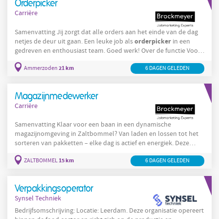
Orderpicker
Carrière
Samenvatting Jij zorgt dat alle orders aan het einde van de dag
orderpicker
netjes de deur uit gaan. Een leuke job als
in een
gedreven en enthousiast team. Goed werk! Over de functie Voor
een groothandel in Ammerzoden zijn we op zoek naar een
21 km
Logistiek
Ammerzoden
Orderpicker
6 DAGEN GELEDEN
Medewerker /
. In deze functie zorg je
ervoor dat alle orders tijdig en correct naar de klant worden
verzonden, goederen netjes worden ingeruimd, de transporteur
Magazijnmedewerker
de bestellingen
Carrière
Samenvatting Klaar voor een baan in een dynamische
magazijnomgeving in Zaltbommel? Van laden en lossen tot het
sorteren van pakketten – elke dag is actief en energiek. Deze
functie is ideaal voor mensen die graag in beweging zijn en zich
15 km
ZALTBOMMEL
6 DAGEN GELEDEN
prettig voelen in een dynamische, teamgerichte werkomgeving.
Good werk! Over de functie Sluit je aan bij het team van DHL
eCommerce in Zaltbommel en word onderdeel van een modern
Verpakkingsoperator
logistiek
centrum dat dagelijks zorgt voor de verwerking van
Synsel Techniek
Bedrijfsomschrijving: Locatie: Leerdam. Deze organisatie opereert