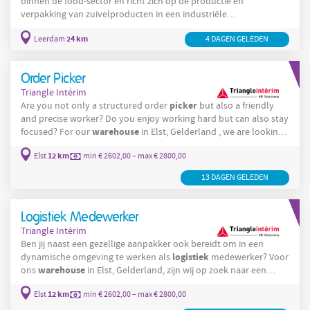
binnen de food-sector en richt zich op de productie en
verpakking van zuivelproducten in een industriële
productielocatie. In Leerdam worden kaasproducten volgens
24 km
Leerdam
4 DAGEN GELEDEN
gestandaardiseerde procedures verpakt en klaargemaakt voor
nationale en internationale distributie. De productie vindt plaats
op moderne verpakkingslijnen met aandacht voor
Order Picker
voedselveiligheid, hygiëne en kwaliteitszorg. Medewerkers
Triangle Intérim
voeren
picker
Are you not only a structured order
but also a friendly
and precise worker? Do you enjoy working hard but can also stay
warehouse
focused? For our
in Elst, Gelderland , we are looking
picker
for an order
for 24-40 hours per week. Does this sound
12 km
Elst
min € 2602,00 – max € 2800,00
like something for you? Then read on! Job description: As an
picker
order
, you are responsible for repacking pallets to match
13 DAGEN GELEDEN
the correct orders. Pallets come in containing
Logistiek Medewerker
Triangle Intérim
Ben jij naast een gezellige aanpakker ook bereidt om in een
logistiek
dynamische omgeving te werken als
medewerker? Voor
warehouse
ons
in Elst, Gelderland, zijn wij op zoek naar een
logistiek
logistiek
medewerker. Als
medewerker werk je van 5:00
12 km
Elst
min € 2602,00 – max € 2800,00
tot 10:00 uur of 16:00 tot 22:30 uur en zorg je ervoor dat alle
pakketjes op tijd de juiste route volgen. Klinkt dit als iets voor