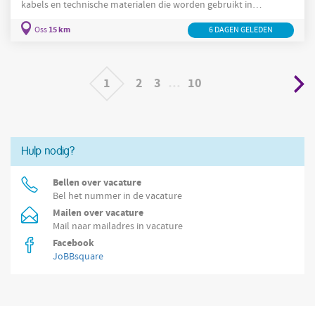
kabels en technische materialen die worden gebruikt in
uiteenlopende industriële toepassingen. Samen met je collega's
15 km
Oss
6 DAGEN GELEDEN
zorg je voor een nette, veilige en goed georganiseerde
werkomgeving. Je krijgt afwisselende werkzaamheden waarbij je
magazijn
zowel in het
als met technische bewerkingen bezig
bent. Wat je gaat doen Orders verzamelen
1
2
3
…
10
Hulp nodig?
Bellen over vacature
Bel het nummer in de vacature
Mailen over vacature
Mail naar mailadres in vacature
Facebook
JoBBsquare