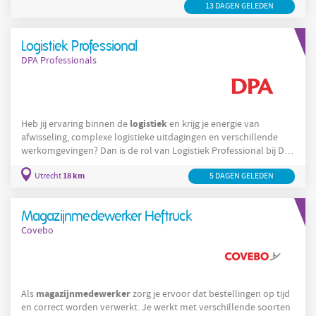
13 DAGEN GELEDEN
jou? Lees dan verder!
Logistiek Professional
DPA Professionals
logistiek
Heb jij ervaring binnen de
en krijg je energie van
afwisseling, complexe logistieke uitdagingen en verschillende
werkomgevingen? Dan is de rol van Logistiek Professional bij DPA
iets voor jou. Dit ga je doen Bij DPA staat jouw professionele groei
18 km
Utrecht
5 DAGEN GELEDEN
centraal. Met afwisselende interim-opdrachten bij verschillende
logistiek
organisaties ontwikkel je jezelf snel binnen de
en
supply chain. Je werkt aan uiteenlopende vraagstukken binnen
Magazijnmedewerker Heftruck
warehousing,
Covebo
magazijnmedewerker
Als
zorg je ervoor dat bestellingen op tijd
en correct worden verwerkt. Je werkt met verschillende soorten