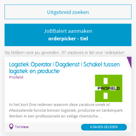
Uitgebreid zoeken
JoBBalert aanmaken
orderpicker - tiel
Wij hebben voor jou gevonden: 117
vacatures in tiel voor 'orderpicker'
Logistiek Operator | Dagdienst | Schakel tussen
logistiek en productie
Profield
In het kort Drie redenen waarom deze vacature uniek is!
Afwisselende functie binnen logistiek, productie en tankenpark
Werken in een professionele en veilige chemische
productieomgeving Dagdienstfunctie met veel zelfstandigheid en
0 km
Tiel
6 DAGEN GELEDEN
verantwoordelijkheid De organisatie Hier ga je aan de slag Deze
organisatie is gespecialiseerd in het ontwikkelen en produceren