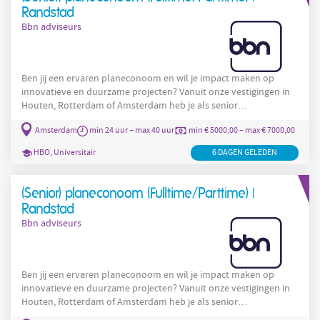
Randstad
Bbn adviseurs
Ben jij een ervaren planeconoom en wil je impact maken op
innovatieve en duurzame projecten? Vanuit onze vestigingen in
Houten, Rotterdam of Amsterdam heb je als senior
planeconoom een leidende rol in complexe projecten binnen
Amsterdam
min 24 uur – max 40 uur
min € 5000,00 – max € 7000,00
gebiedsontwikkeling in commercieel en maatschappelijk
vastgoed. Jouw functie: Als (senior) planeconoom bij bbn reken
HBO, Universitair
6 DAGEN GELEDEN
jij aan de financiële haalbaarheid van complexe projecten in
vastgoed en gebiedsontwikkeling. Je stelt grond- en
(Senior) planeconoom (Fulltime/Parttime) |
Randstad
Bbn adviseurs
Ben jij een ervaren planeconoom en wil je impact maken op
innovatieve en duurzame projecten? Vanuit onze vestigingen in
Houten, Rotterdam of Amsterdam heb je als senior
planeconoom een leidende rol in complexe projecten binnen