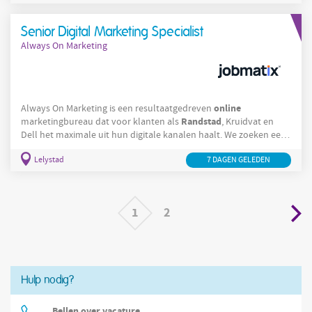
vrijdag van 08:00 - 09:00 uur. Je werkt hier 1
Senior Digital Marketing Specialist
Always On Marketing
online
Always On Marketing is een resultaatgedreven
Randstad
marketingbureau dat voor klanten als
, Kruidvat en
Dell het maximale uit hun digitale kanalen haalt. We zoeken een
Senior Digital Marketing Specialist die Google Ads beheerst als
Lelystad
7 DAGEN GELEDEN
geen ander en die strategie vertaalt naar meetbare groei. Jouw
rol Als Senior Digital Marketing Specialist ben jij het strategische
en operationele aanspreekpunt voor een gevarieerde
klantenportefeuille. Je hebt een sterke
1
2
Hulp nodig?
Bellen over vacature