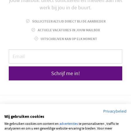
jouw mailbox: direct solliciteren en meteen aan het
werk bij jou in de buurt.
SOLLICITEER ALTIJD DIRECT BIJ DE AANBIEDER
ACTUELE VACATURES IN JOUW MAILBOX
UITSCHRIJVEN KAN OP ELK MOMENT
Schrijf me in!
Privacybeleid
Wij gebruiken cookies
We gebruiken cookies om content en
advertenties
te personaliseren , traffic te
© 2026 JOBBSQUARE
analyseren en om u een geweldige website-ervaring te bieden. Voor meer