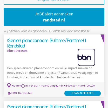
JoBBalert aanmaken
randstad nl
Wij hebben voor jou gevonden: 13
vacatures voor 'randstad nl'
(Senior) planeconoom (Fulltime/Parttime) |
Randstad
Bbn adviseurs
Ben jij een ervaren planeconoom en wil je impact maken op
innovatieve en duurzame projecten? Vanuit onze vestigingen in
Houten, Rotterdam of Amsterdam heb je als senior
planeconoom een leidende rol in complexe projecten binnen
Houten
min 24 uur – max 40 uur
min € 5000,00 – max € 7000,00
gebiedsontwikkeling in commercieel en maatschappelijk
vastgoed. Jouw functie: Als (senior) planeconoom bij bbn reken
HBO, Universitair
6 DAGEN GELEDEN
jij aan de financiële haalbaarheid van complexe projecten in
vastgoed en gebiedsontwikkeling. Je stelt grond- en
(Senior) planeconoom (Fulltime/Parttime) |