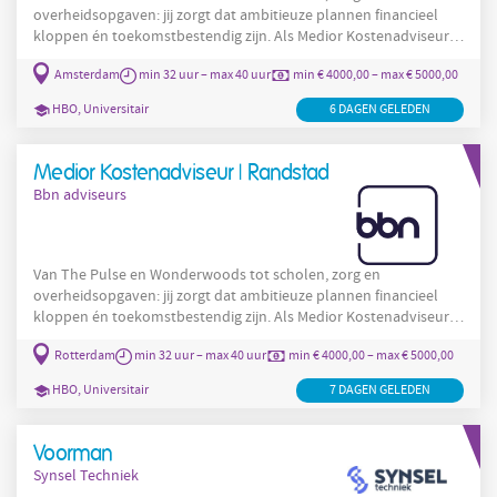
overheidsopgaven: jij zorgt dat ambitieuze plannen financieel
kloppen én toekomstbestendig zijn. Als Medior Kostenadviseur
werk je in multidisciplinaire teams aan projecten in alle fasen,
Amsterdam
min 32 uur – max 40 uur
min € 4000,00 – max € 5000,00
van initiatief tot aanbesteding en realisatie. Je verbindt kosten,
kwaliteit en duurzaamheid en helpt opdrachtgevers slimme
HBO, Universitair
6 DAGEN GELEDEN
keuzes te maken. In verband met een groei in ons
orderportefeuille zoeken wij iemand die als (medior)
kostenadviseur/manager
Medior Kostenadviseur | Randstad
Bbn adviseurs
Van The Pulse en Wonderwoods tot scholen, zorg en
overheidsopgaven: jij zorgt dat ambitieuze plannen financieel
kloppen én toekomstbestendig zijn. Als Medior Kostenadviseur
werk je in multidisciplinaire teams aan projecten in alle fasen,
Rotterdam
min 32 uur – max 40 uur
min € 4000,00 – max € 5000,00
van initiatief tot aanbesteding en realisatie. Je verbindt kosten,
kwaliteit en duurzaamheid en helpt opdrachtgevers slimme
HBO, Universitair
7 DAGEN GELEDEN
keuzes te maken. In verband met een groei in ons
orderportefeuille zoeken wij iemand die als (medior)
kostenadviseur/manager
Voorman
Synsel Techniek