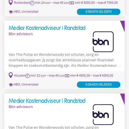
Rotterdam
min 24 uur – max 40 uur
min € 5000,00 – max € 7000,00
gebiedsontwikkeling in commercieel en maatschappelijk
vastgoed. Jouw functie: Als (senior) planeconoom bij bbn reken
HBO, Universitair
6 DAGEN GELEDEN
jij aan de financiële haalbaarheid van complexe projecten in
vastgoed en gebiedsontwikkeling. Je stelt grond- en
Medior Kostenadviseur | Randstad
Bbn adviseurs
Van The Pulse en Wonderwoods tot scholen, zorg en
overheidsopgaven: jij zorgt dat ambitieuze plannen financieel
kloppen én toekomstbestendig zijn. Als Medior Kostenadviseur
werk je in multidisciplinaire teams aan projecten in alle fasen,
Houten
min 32 uur – max 40 uur
min € 4000,00 – max € 5000,00
van initiatief tot aanbesteding en realisatie. Je verbindt kosten,
kwaliteit en duurzaamheid en helpt opdrachtgevers slimme
HBO, Universitair
6 DAGEN GELEDEN
keuzes te maken. In verband met een groei in ons
orderportefeuille zoeken wij iemand die als (medior)
kostenadviseur/manager
Medior Kostenadviseur | Randstad
Bbn adviseurs
Van The Pulse en Wonderwoods tot scholen, zorg en