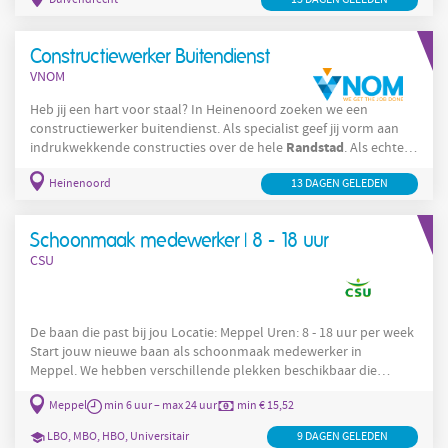
bouw- en vastgoedprojecten, zijn wij op zoek naar een ervaren
projectleider. De projecten bevinden zich voornamelijk in de
Randstad
. Als projectleider ben jij eindverantwoordelijk voor het
Constructiewerker Buitendienst
volledige traject van diverse
VNOM
Heb jij een hart voor staal? In Heinenoord zoeken we een
constructiewerker buitendienst. Als specialist geef jij vorm aan
Randstad
indrukwekkende constructies over de hele
. Als echte
aanpakker werk jij met mechanische componenten en laat je
Heinenoord
13 DAGEN GELEDEN
jouw vakmanschap schitteren. Geen dag is hetzelfde, en jouw
werk is zichtbaar en van blijvende waarde. Monteren,
samenstellen en lassen van staalconstructies op locatie; Werken
Schoonmaak medewerker | 8 - 18 uur
vanaf technische tekeningen; Samenwerken met collega’s en
CSU
De baan die past bij jou Locatie: Meppel Uren: 8 - 18 uur per week
Start jouw nieuwe baan als schoonmaak medewerker in
Meppel. We hebben verschillende plekken beschikbaar die
passen bij jouw wensen. Wij gaan samen met jou op zoek naar
Meppel
min 6 uur – max 24 uur
min € 15,52
een baan die past bij jou. Bijvoorbeeld: Bij Tempo Team
(kantoor): hier werk je op vrijdag tussen 08:00 - 17:00 uur. Je
LBO, MBO, HBO, Universitair
9 DAGEN GELEDEN
Randstad
werkt hier 1 uur per week. Bij
(kantoor): hier werk je op