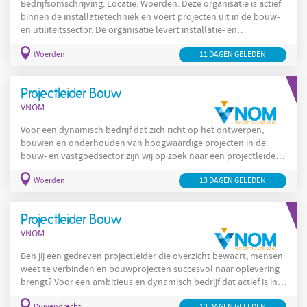
Bedrijfsomschrijving: Locatie: Woerden. Deze organisatie is actief
binnen de installatietechniek en voert projecten uit in de bouw-
en utiliteitssector. De organisatie levert installatie- en
onderhoudsdiensten gericht op watersystemen,
Woerden
11 DAGEN GELEDEN
legionellapreventie en sanitaire voorzieningen en werkt samen
met diverse aannemers en technische partners in de regio. De
werkzaamheden vinden veelal plaats binnen projecten verspreid
Projectleider Bouw
Randstad
over de regio
en vereisen zowel uitvoerende
VNOM
Voor een dynamisch bedrijf dat zich richt op het ontwerpen,
bouwen en onderhouden van hoogwaardige projecten in de
bouw- en vastgoedsector zijn wij op zoek naar een projectleider.
Randstad
De projecten bevinden zich veelal in de
. Als
Woerden
13 DAGEN GELEDEN
projectleider ben je verantwoordelijk voor het succesvol
uitvoeren van diverse bouwprojecten. Je werkt nauw samen met
het projectteam en zorgt ervoor dat alle aspecten van het
Projectleider Bouw
project soepel verlopen. Je bent een natuurlijke leider en weet
VNOM
hoe je
Ben jij een gedreven projectleider die overzicht bewaart, mensen
weet te verbinden en bouwprojecten succesvol naar oplevering
brengt? Voor een ambitieus en dynamisch bedrijf dat actief is in
het ontwerpen, realiseren en onderhouden van hoogwaardige
Duivendrecht
13 DAGEN GELEDEN