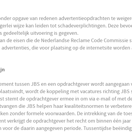
 zonder opgave van redenen advertentieopdrachten te weiger
igerlei wijze kan leiden tot schadeverplichtingen. Deze be
gedeeltelijk uitvoering is gegeven.
n de eisen die de Nederlandse Reclame Code Commissie st
 advertenties, die voor plaatsing op de internetsite worden 
ijn
ment tussen JBS en een opdrachtgever wordt aangegaan vo
aatsvindt, wordt de koppeling met vacatures richting JBS 
t stemt de opdrachtgever ermee in om via e-mail of met de 
tvangen die JBS helpen haar kwaliteitsnormen te verbeter
rekken zonder formele voorwaarden. De intrekking van de to
verkrijgt de opdrachtgever het recht om binnen één jaar zi
oor de daarin aangegeven periode. Tussentijdse beëindiging