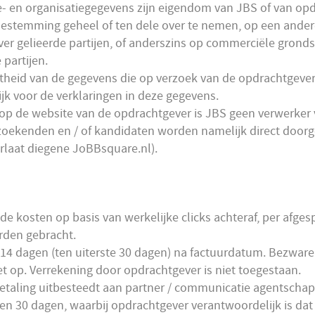
e- en organisatiegegevens zijn eigendom van JBS of van opd
stemming geheel of ten dele over te nemen, op een andere
r gelieerde partijen, of anderszins op commerciële grondsl
partijen.
uistheid van de gegevens die op verzoek van de opdrachtgeve
ijk voor de verklaringen in deze gegevens.
n op de website van de opdrachtgever is JBS geen verwerke
zoekenden en / of kandidaten worden namelijk direct doorg
rlaat diegene JoBBsquare.nl).
de kosten op basis van werkelijke clicks achteraf, per afge
rden gebracht.
 14 dagen (ten uiterste 30 dagen) na factuurdatum. Bezware
et op. Verrekening door opdrachtgever is niet toegestaan.
betaling uitbesteedt aan partner / communicatie agentscha
nnen 30 dagen, waarbij opdrachtgever verantwoordelijk is da