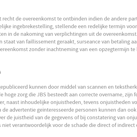
et recht de overeenkomst te ontbinden indien de andere part
elijke ingebrekestelling, stellende een redelijke termijn vo
ieten in de nakoming van verplichtingen uit de overeenkomst
in staat van faillissement geraakt, surseance van betaling aa
 overeenkomst zonder inachtneming van een opzegtermijn te
s
 gepubliceerd kunnen door middel van scannen en tekstherk
 hoge zorg die JBS besteedt aan correcte overname, zijn fo
r, naast inhoudelijke onjuistheden, tevens onjuistheden vo
 In de advertentie geïnteresseerde personen kunnen dan oo
over de juistheid van de gegevens of bij constatering van o
niet verantwoordelijk voor de schade die direct of indirect