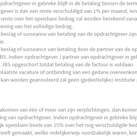
pdrachtgever in gebreke blijft in de betaling binnen de ter
gever is dan een rente verschuldigd van 1% per maand, tenzi
e rente over het opeisbare bedrag zal worden berekend van
ening van het volledige bedrag.
nt, beslag of surseance van betaling van de opdrachtgever zi
r.
nt, beslag of surseance van betaling door de partner van de 
. Indien opdrachtgever / partner van opdrachtgever in gebrek
 JBS opgeschort totdat betaling van de factuur is voldaan.
eplaatste vacature of ontbinding van een gedane overeenkoms
an worden geannuleerd zal geen (gedeeltelijke) restitutie 
nakomen van één of meer van zijn verplichtingen, dan komen a
ng van opdrachtgever. Indien opdrachtgever in gebreke blijf
ijk opeisbare boete van 15% over het nog verschuldigde be
heeft gemaakt, welke redelijkerwijs noodzakelijk waren, k