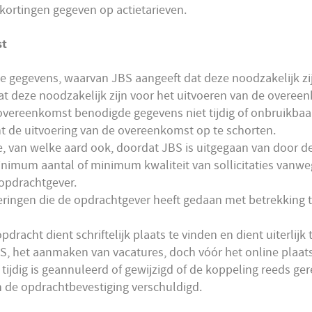
ortingen gegeven op actietarieven.
st
le gegevens, waarvan JBS aangeeft dat deze noodzakelijk z
dat deze noodzakelijk zijn voor het uitvoeren van de overeen
 overeenkomst benodigde gegevens niet tijdig of onbruikbaa
cht de uitvoering van de overeenkomst op te schorten.
de, van welke aard ook, doordat JBS is uitgegaan van door d
minimum aantal of minimum kwaliteit van sollicitaties vanw
opdrachtgever.
teringen die de opdrachtgever heeft gedaan met betrekking t
opdracht dient schriftelijk plaats te vinden en dient uiterl
S, het aanmaken van vacatures, doch vóór het online plaats
tijdig is geannuleerd of gewijzigd of de koppeling reeds ger
n de opdrachtbevestiging verschuldigd.