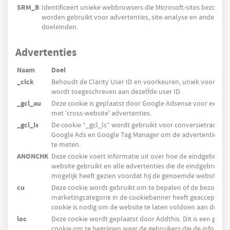
SRM_B
Identificeert unieke webbrowsers die Microsoft-sites bezoeke
worden gebruikt voor advertenties, site-analyse en andere op
doeleinden.
Advertenties
Naam
Doel
_clck
Behoudt de Clarity User ID en voorkeuren, uniek voor die s
wordt toegeschreven aan dezelfde user ID.
_gcl_au
Deze cookie is geplaatst door Google Adsense voor exper
met 'cross-website' advertenties.
_gcl_ls
De cookie “_gcl_ls” wordt gebruikt voor conversietracking 
Google Ads en Google Tag Manager om de advertentiepres
te meten.
ANONCHK
Deze cookie voert informatie uit over hoe de eindgebruike
website gebruikt en alle advertenties die de eindgebruiker
mogelijk heeft gezien voordat hij de genoemde website be
cu
Deze cookie wordt gebruikt om te bepalen of de bezoeker
marketingcategorie in de cookiebanner heeft geaccepteerd
cookie is nodig om de website te laten voldoen aan de AVG
loc
Deze cookie wordt geplaatst door Addthis. Dit is een geolo
cookie om te begrijpen waar de gebruikers die de informat