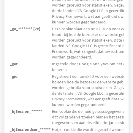
worden gebruikt voor statistieken. Gegevens
derde landen: VS. Google LLC. is gecertificeer
Privacy Framework, wat aangeeft dat uw rech
kunnen worden gegarandeerd.
_ga_******** [2x]
Deze cookie slaat een uniek ID op voor een w
houdt bij hoe de bezoeker de website gebruik
worden gebruikt voor statistieken. Data overd
landen: VS. Google LLC. is gecertificeerd onde
Framework, wat aangeeft dat uw rechten als
worden gegarandeerd.
_gat
Ingesteld door Google Analytics om het aanv
beheren.
_gid
Registreert een uniek ID voor een websitebezo
houden hoe de bezoeker de website gebruikt
worden gebruikt voor statistieken. Gegevens
derde landen: VS. Google LLC. is gecertificeer
Privacy Framework, wat aangeeft dat uw rech
kunnen worden gegarandeerd.
_hjSession_******
Een cookie die de huidige sessiegegevens beva
dat volgende verzoeken binnen het sessieve
toegeschreven aan dezelfde Hotjar-sessie.
_hjSessionUser_******
Hotjar-cookie die wordt ingesteld wanneer ee