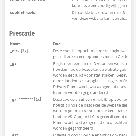
cookiefirst-consent
Deze cookie bewaart uw cookie-voo
kunt deze eenvoudig wijzigen of u
cookiefirst-id
Dit cookie bevat uw unieke ID zoda
van deze website kan identificeren.
Prestatie
Naam
Doel
_clsk [2x]
Deze cookie koppelt meerdere paginaweerga
gebruiker aan één opname van een Clarity-ses
_ga
Registreert een uniek ID voor een websitebezo
houden hoe de bezoeker de website gebruikt
worden gebruikt voor statistieken. Gegevens
derde landen: VS. Google LLC. is gecertificeer
Privacy Framework, wat aangeeft dat uw rech
kunnen worden gegarandeerd.
_ga_******** [2x]
Deze cookie slaat een uniek ID op voor een w
houdt bij hoe de bezoeker de website gebruik
worden gebruikt voor statistieken. Data overd
landen: VS. Google LLC. is gecertificeerd onde
Framework, wat aangeeft dat uw rechten als
worden gegarandeerd.
_gat
Ingesteld door Google Analytics om het aanv