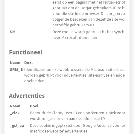
eerst op een pagina met het Hotjar-script ter
gebruikt om de Hotjar-gebruikers-ID te behoud
voor die site in de browser. Dit zorgt ervoor da
volgende bezoeken aan dezelfde site wordt t
hetzelfde gebruikers-ID.
SM
Deze cookie wordt gebruikt bij het synchroni
over Microsoft-domeinen.
Functioneel
Naam
Doel
SRM_B
Identificeert unieke webbrowsers die Microsoft-sites bezoeke
worden gebruikt voor advertenties, site-analyse en andere op
doeleinden.
Advertenties
Naam
Doel
_clck
Behoudt de Clarity User ID en voorkeuren, uniek voor die s
wordt toegeschreven aan dezelfde user ID.
_gcl_au
Deze cookie is geplaatst door Google Adsense voor exper
met 'cross-website' advertenties.