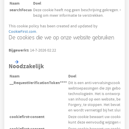
Naam
Doel
searchFocus
Deze cookie heeft nog geen beschrijving gekregen. Ons 
bezig om meer informatie te verstrekken.
This cookie policy has been created and updated by
CookieFirst.com
.
De cookies die we op onze website gebruiken
Bijgewerkt:
14-7-2026 02:22
Noodzakelijk
Naam
Doel
__RequestVerificationToken****
Dit is een anti-vervalsingscookie die
webtoepassingen die zijn gebouwd
technologieën. Het is ontworpen o
van inhoud op een website, bekend 
Forgery, te stoppen. Het bevat geen
en wordt vernietigd bij het sluiten 
cookiefirst-consent
Deze cookie bewaart uw cookie-voo
kunt deze eenvoudig wijzigen of u