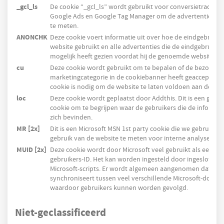
_gcl_ls
De cookie “_gcl_ls” wordt gebruikt voor conversietracking 
Google Ads en Google Tag Manager om de advertentiepres
te meten.
ANONCHK
Deze cookie voert informatie uit over hoe de eindgebruike
website gebruikt en alle advertenties die de eindgebruiker
mogelijk heeft gezien voordat hij de genoemde website be
cu
Deze cookie wordt gebruikt om te bepalen of de bezoeker
marketingcategorie in de cookiebanner heeft geaccepteerd
cookie is nodig om de website te laten voldoen aan de AVG
loc
Deze cookie wordt geplaatst door Addthis. Dit is een geolo
cookie om te begrijpen waar de gebruikers die de informat
zich bevinden.
MR [2x]
Dit is een Microsoft MSN 1st party cookie die we gebruiken
gebruik van de website te meten voor interne analyses.
MUID [2x]
Deze cookie wordt door Microsoft veel gebruikt als een un
gebruikers-ID. Het kan worden ingesteld door ingesloten
Microsoft-scripts. Er wordt algemeen aangenomen dat het
synchroniseert tussen veel verschillende Microsoft-domei
waardoor gebruikers kunnen worden gevolgd.
Niet-geclassificeerd