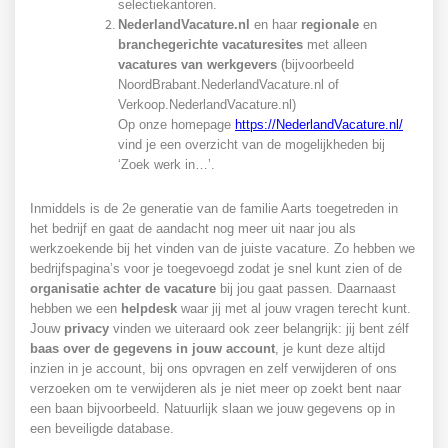
selectiekantoren.
NederlandVacature.nl
en haar
regionale
en
branchegerichte vacaturesites
met alleen
vacatures van werkgevers
(bijvoorbeeld
NoordBrabant.NederlandVacature.nl of
Verkoop.NederlandVacature.nl)
Op onze homepage
https://NederlandVacature.nl/
vind je een overzicht van de mogelijkheden bij
‘Zoek werk in…’.
Inmiddels is de 2e generatie van de familie Aarts toegetreden in
het bedrijf en gaat de aandacht nog meer uit naar jou als
werkzoekende bij het vinden van de juiste vacature. Zo hebben we
bedrijfspagina’s voor je toegevoegd zodat je snel kunt zien of de
organisatie achter de vacature
bij jou gaat passen. Daarnaast
hebben we een
helpdesk
waar jij met al jouw vragen terecht kunt.
Jouw
privacy
vinden we uiteraard ook zeer belangrijk: jij bent zélf
baas over de gegevens in jouw account
, je kunt deze altijd
inzien in je account, bij ons opvragen en zelf verwijderen of ons
verzoeken om te verwijderen als je niet meer op zoekt bent naar
een baan bijvoorbeeld. Natuurlijk slaan we jouw gegevens op in
een beveiligde database.