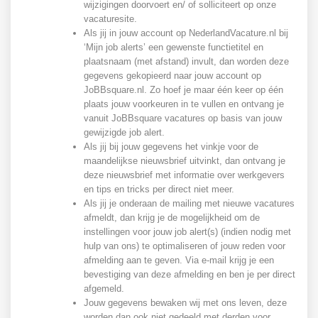
wijzigingen doorvoert en/ of solliciteert op onze
vacaturesite.
Als jij in jouw account op NederlandVacature.nl bij
‘Mijn job alerts’ een gewenste functietitel en
plaatsnaam (met afstand) invult, dan worden deze
gegevens gekopieerd naar jouw account op
JoBBsquare.nl. Zo hoef je maar één keer op één
plaats jouw voorkeuren in te vullen en ontvang je
vanuit JoBBsquare vacatures op basis van jouw
gewijzigde job alert.
Als jij bij jouw gegevens het vinkje voor de
maandelijkse nieuwsbrief uitvinkt, dan ontvang je
deze nieuwsbrief met informatie over werkgevers
en tips en tricks per direct niet meer.
Als jij je onderaan de mailing met nieuwe vacatures
afmeldt, dan krijg je de mogelijkheid om de
instellingen voor jouw job alert(s) (indien nodig met
hulp van ons) te optimaliseren of jouw reden voor
afmelding aan te geven. Via e-mail krijg je een
bevestiging van deze afmelding en ben je per direct
afgemeld.
Jouw gegevens bewaken wij met ons leven, deze
worden dan ook niet gedeeld met derden voor