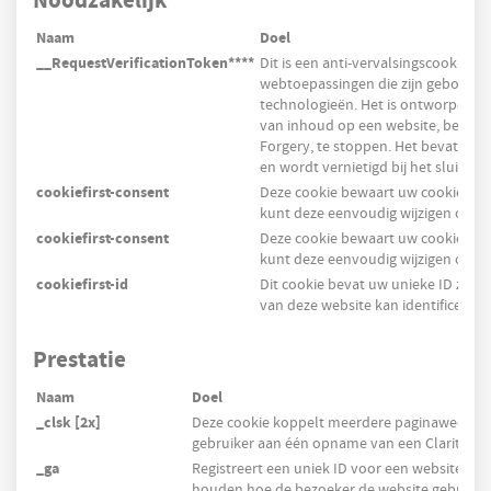
Noodzakelijk
Naam
Doel
__RequestVerificationToken****
Dit is een anti-vervalsingscookie die
webtoepassingen die zijn gebouwd
technologieën. Het is ontworpen o
van inhoud op een website, bekend 
Forgery, te stoppen. Het bevat geen
en wordt vernietigd bij het sluiten 
cookiefirst-consent
Deze cookie bewaart uw cookie-voo
kunt deze eenvoudig wijzigen of u
cookiefirst-consent
Deze cookie bewaart uw cookie-voo
kunt deze eenvoudig wijzigen of u
cookiefirst-id
Dit cookie bevat uw unieke ID zoda
van deze website kan identificeren.
Prestatie
Naam
Doel
_clsk [2x]
Deze cookie koppelt meerdere paginaweerga
gebruiker aan één opname van een Clarity-ses
_ga
Registreert een uniek ID voor een websitebezo
houden hoe de bezoeker de website gebruikt