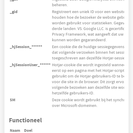
beheren.
_gid
Registreert een uniek ID voor een websitebezo
houden hoe de bezoeker de website gebruikt
worden gebruikt voor statistieken. Gegevens
derde landen: VS. Google LLC. is gecertificeer
Privacy Framework, wat aangeeft dat uw rech
kunnen worden gegarandeerd.
_hjSession_******
Een cookie die de huidige sessiegegevens beva
dat volgende verzoeken binnen het sessieve
toegeschreven aan dezelfde Hotjar-sessie.
_hjSessionUser_******
Hotjar-cookie die wordt ingesteld wanneer ee
eerst op een pagina met het Hotjar-script ter
gebruikt om de Hotjar-gebruikers-ID te behoud
voor die site in de browser. Dit zorgt ervoor da
volgende bezoeken aan dezelfde site wordt t
hetzelfde gebruikers-ID.
SM
Deze cookie wordt gebruikt bij het synchroni
over Microsoft-domeinen.
Functioneel
Naam
Doel