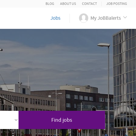
BLOG
ABOUT US
CONTACT
JOB POSTING
Jobs
My JoBBalerts
Find jobs