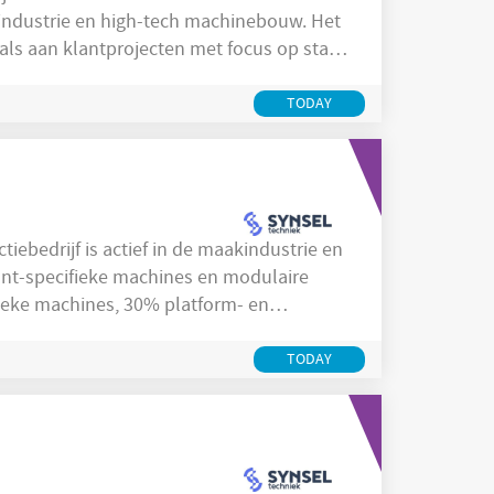
industrie en high-tech machinebouw. Het
ls aan klantprojecten met focus op staal
et ontwerpen van mechanische systemen en
sectoren waaronder maakindustrie en
TODAY
lant-specifieke machines en modulaire
ieke machines, 30% platform- en
rganisatie levert voornamelijk aan de
regio Someren en omgeving. Producten
TODAY