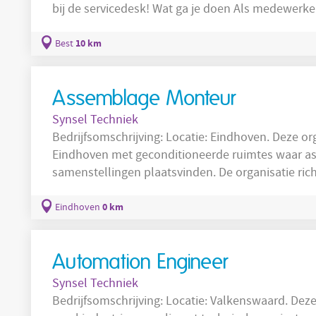
bij de servicedesk! Wat ga je doen Als medewerker klantenservice sta je centraal in onze
winkel. Je helpt klanten bij de servicedesk en ze
af, en zorgt dat iedereen tevreden naar buiten lo
10 km
Best
binnenkomen en bent het laatste contact voorda
Assemblage Monteur
Synsel Techniek
Bedrijfsomschrijving: Locatie: Eindhoven. Deze organisatie opereert op een locatie in
Eindhoven met geconditioneerde ruimtes waar a
samenstellingen plaatsvinden. De organisatie ric
systemen en modules en werkt veel met fijnme
aandrijftechnische, pneumatische, hydraulische e
0 km
Eindhoven
Eindhoven worden zowel seriematige als enkelst
Automation Engineer
Synsel Techniek
Bedrijfsomschrijving: Locatie: Valkenswaard. Deze organisatie opereert binnen de