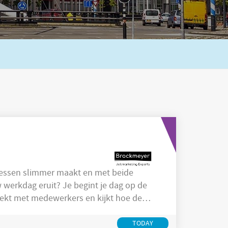
ocessen slimmer maakt en met beide
Je begint je dag op de
reekt met medewerkers en kijkt hoe de
opt het proces zoals gepland? Zijn er
ar direct aandacht voor nodig is? Jij
TODAY