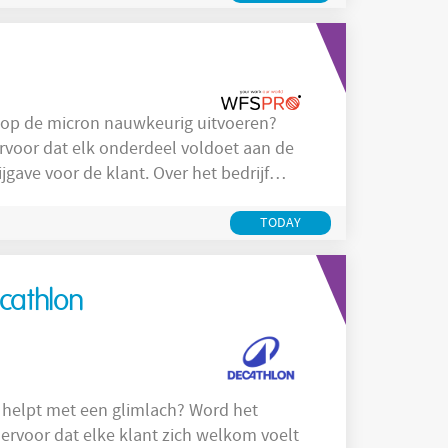
er moet
ot op de micron nauwkeurig uitvoeren?
rvoor dat elk onderdeel voldoet aan de
jgave voor de klant. Over het bedrijf
produceert complexe fijnmechanische
 sectoren waar kwaliteit en precisie
TODAY
cathlon
 helpt met een glimlach? Word het
 ervoor dat elke klant zich welkom voelt