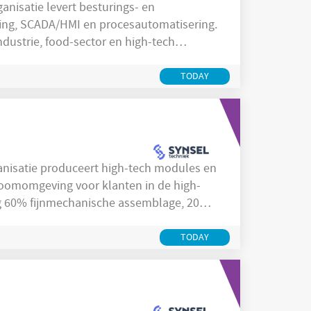
ing, SCADA/HMI en procesautomatisering.
dustrie, food-sector en high-tech
 projecten als seriesystemen. In
engineering, softwareontwikkeling en
TODAY
s internationale
oomomgeving voor klanten in de high-
eg 60% fijnmechanische assemblage, 20%
. De productie bestaat uit een combinatie
ongeveer 70% bestaat uit modules en sub-
TODAY