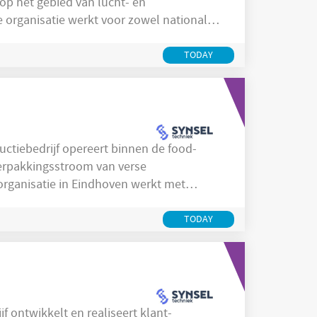
op het gebied van lucht- en
 organisatie werkt voor zowel nationale
er een eigen automatiseringsafdeling die
geleidt. In Valkenswaard ligt de nadruk op
TODAY
verpakkingsstroom van verse
organisatie in Eindhoven werkt met
p het waarborgen van voedselveiligheid,
troom. Medewerkers op de productievloer
TODAY