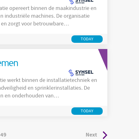
n industriële machines. De organisatie
 en zorgt voor betrouwbare
ht deze organisatie zich op het
mponenten en het uitvoeren van service
TODAY
at uit
temen
veiligheid en sprinklerinstallaties. De
eren en onderhouden van
n en processen en levert daarmee een
n in verschillende sectoren. In Goor biedt
TODAY
149
Next