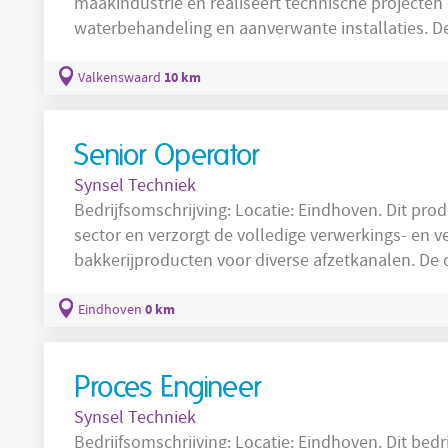
maakindustrie en realiseert technische projecten 
waterbehandeling en aanverwante installaties. De
als internationale opdrachtgevers en beschikt ov
projecten van engineering tot inbedrijfstelling be
10 km
Valkenswaard
de combinatie van elektrische engineering en
Senior Operator
Synsel Techniek
Bedrijfsomschrijving: Locatie: Eindhoven. Dit productiebedrijf opereert binnen de food-
sector en verzorgt de volledige verwerkings- en 
bakkerijproducten voor diverse afzetkanalen. De 
geautomatiseerde productielijnen en richt zich o
proceskwaliteit en continuïteit in de producties
0 km
Eindhoven
voeren technische instellingen uit, controleren
Proces Engineer
Synsel Techniek
Bedrijfsomschrijving: Locatie: Eindhoven. Dit bedrijf ontwikkelt en realiseert klant-