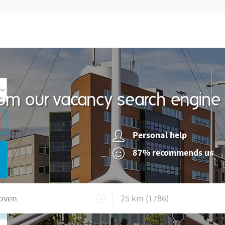
om our vacancy search engine
Personal help
87% recommends us