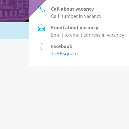
Call about vacancy
Call number in vacancy
Email about vacancy
Or search in
8.500 jobs from employers
at
Email to email address in vacancy
Facebook
JoBBsquare