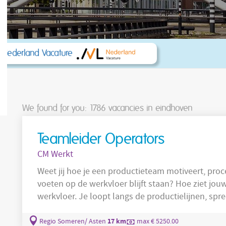
 Nederland Vacature
We found for you: 1786
vacancies in eindhoven
Teamleider Operators
CM Werkt
Weet jij hoe je een productieteam motiveert, pr
voeten op de werkvloer blijft staan? Hoe ziet jouw werkdag eruit? 
werkvloer. Je loopt langs de productielijnen, sp
productie ervoor staat. Zijn de doelen helder? Lo
storingen, kwaliteitsvragen of veiligheidszaken wa
17 km
Regio Someren/ Asten
max € 5250.00