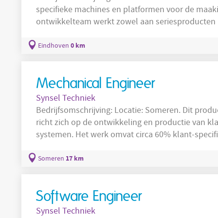
specifieke machines en platformen voor de maak
ontwikkelteam werkt zowel aan seriesproducten a
en aluminium. Deze organisatie richt zich op h
modules die toegepast worden in verschillende 
0 km
Eindhoven
high-tech machinebouw met een verdeling van
Mechanical Engineer
Synsel Techniek
Bedrijfsomschrijving: Locatie: Someren. Dit productiebedrijf is actief in de maakindustrie en
richt zich op de ontwikkeling en productie van k
systemen. Het werk omvat circa 60% klant-specif
moduleontwikkeling en 10% seriesproducten. De o
machinebouw en aanverwante industrieën in de 
17 km
Someren
bestaan uit middelzware tot hoogwaardige
Software Engineer
Synsel Techniek