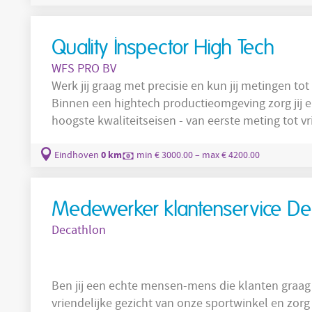
houdt overzicht en zorgt dat het team weet wat 
Quality Inspector High Tech
WFS PRO BV
Werk jij graag met precisie en kun jij metingen t
Binnen een hightech productieomgeving zorg jij e
hoogste kwaliteitseisen - van eerste meting tot vri
KMWE is actief in de hightech maakindustrie en 
onderdelen en modules. De organisatie levert aan
0 km
Eindhoven
min € 3000.00 – max € 4200.00
cruciaal zijn. Binnen de divisie GCC ligt de
Medewerker klantenservice De
Decathlon
Ben jij een echte mensen-mens die klanten graag
vriendelijke gezicht van onze sportwinkel en zorg