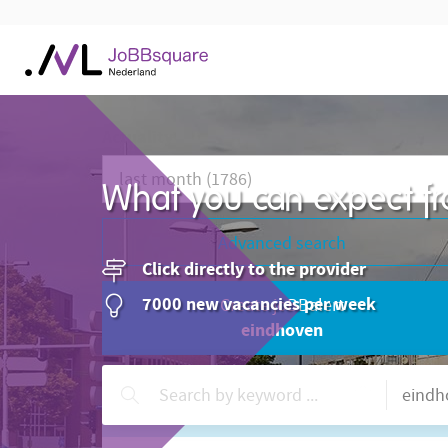
Actuality
What you can expect fr
Advanced search
Click directly to the provider
7000 new vacancies per week
Create joBBalert
eindhoven
Need help?