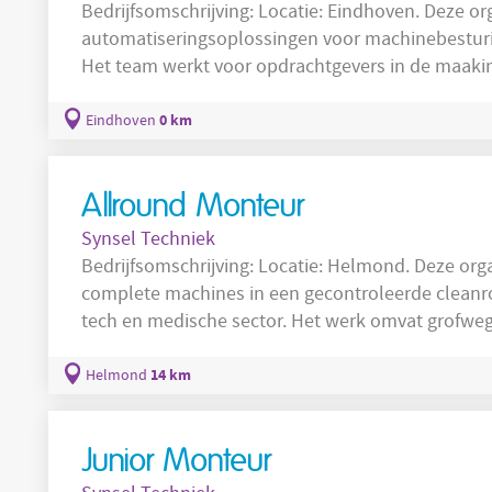
Bedrijfsomschrijving: Locatie: Eindhoven. Deze organisatie levert besturings- en
automatiseringsoplossingen voor machinebestur
Het team werkt voor opdrachtgevers in de maakin
machinebouw en realiseert zowel klant specifieke
Eindhoven werkt een multidisciplinair team aan 
0 km
Eindhoven
elektrische uitwerking voor zowel Nederlandse al
Allround Monteur
Synsel Techniek
Bedrijfsomschrijving: Locatie: Helmond. Deze organisatie produceert high-tech modules en
complete machines in een gecontroleerde cleanr
tech en medische sector. Het werk omvat grofw
elektrische bedrading en 20% testen en afregelen
van series en projectmatige opdrachten waarbij 
14 km
Helmond
assemblies en 30% uit complete machines en
Junior Monteur