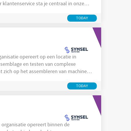
lfscankassa's, handelt vragen en retouren
opt. Je verwelkomt klanten die
TODAY
t ze
ssemblage en testen van complexe
ht zich op het assembleren van machines,
chanische componenten en
n elektrotechnische onderdelen. In
TODAY
uks