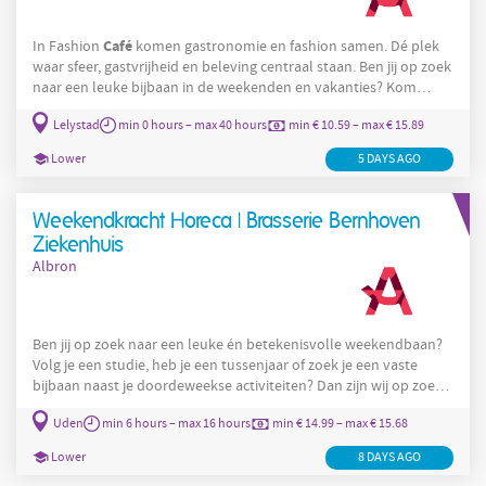
Café
In Fashion
komen gastronomie en fashion samen. Dé plek
waar sfeer, gastvrijheid en beleving centraal staan. Ben jij op zoek
naar een leuke bijbaan in de weekenden en vakanties? Kom
werken in een stijlvol team waar je gasten iedere dag laat
Lelystad
min 0 hours – max 40 hours
min € 10.59 – max € 15.89
genieten van ontbijt, lunch, borrel en diner! De functie Als
bediening
medewerker
zorg jij ervoor dat gasten zich welkom
Lower
5 DAYS AGO
voelen en kunnen genieten van een fijne ervaring. Je neemt
bestellingen
Weekendkracht Horeca | Brasserie Bernhoven
Ziekenhuis
Albron
Ben jij op zoek naar een leuke én betekenisvolle weekendbaan?
Volg je een studie, heb je een tussenjaar of zoek je een vaste
bijbaan naast je doordeweekse activiteiten? Dan zijn wij op zoek
Brasserie
naar jou! De functie Voor de
van Bernhoven Ziekenhuis
Uden
min 6 hours – max 16 hours
min € 14.99 – max € 15.68
zijn wij op zoek naar een enthousiaste weekendkracht. SJe zorgt
voor een gastvrije en verzorgde omgeving waar patiënten,
Lower
8 DAYS AGO
bezoekers en medewerkers kunnen genieten van een hapje,