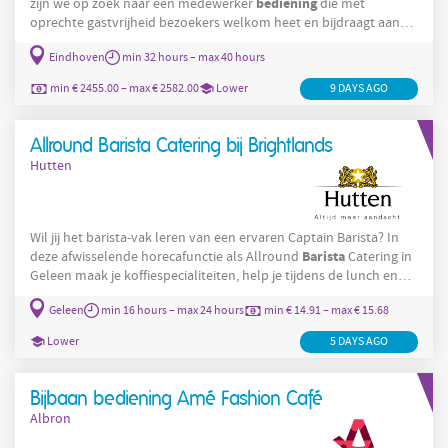
bediening
zijn we op zoek naar een medewerker
die met
oprechte gastvrijheid bezoekers welkom heet en bijdraagt aan
een complete beleving tijdens hun ontdekking van 15.000 jaar
Eindhoven
min 32 hours – max 40 hours
Brasserie
regionale geschiedenis. De functie
VONK is onderdeel
horeca
van Museumpark VONK en richt zich naast de dagelijkse
min € 2455.00 – max € 2582.00
Lower
9 DAYS AGO
ook op kleinschalige banquetingactiviteiten en overige
evenementen. Als
Allround Barista Catering bij Brightlands
Hutten
Wil jij het barista-vak leren van een ervaren Captain Barista? In
Barista
deze afwisselende horecafunctie als Allround
Catering in
Geleen maak je koffiespecialiteiten, help je tijdens de lunch en
zorg je voor blije gasten. Én in het weekend natuurlijk lekker vrij!
Geleen
min 16 hours – max 24 hours
min € 14.91 – max € 15.68
De functie In deze hybride functie ga je zowel aan de slag in onze
coffeebar als ons bedrijfsrestaurant. Je ondersteunt onze
Lower
5 DAYS AGO
Barista
Captain
bij onze coffeebar tijdens de
Bijbaan bediening Amé Fashion Café
Albron