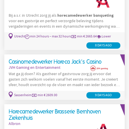
horecamedewerker
banqueting
Bij a.s.r. in Utrecht zorg jij als
voor een gastvrije en perfect verzorgde beleving tijdens
vergaderingen en events in een dynamische werkomgeving waar
Horecamedewerker
geen dag hetzelfde is. De functie Als
Utrecht
min 24 hours – max 32 hours
min € 2665.64
Lower
Banqueting
bij ASR in Utrecht zorg jij ervoor dat alles rondom
vergaderingen, events en lunchmomenten tot in de puntjes is
8 DAYS AGO
verzorgd. Jij werkt op een moderne, dynamische locatie waar
Casinomedewerker Horeca Jack's Casino
JVH Gaming en Entertainment
Wat ga jij doen? Als gastheer of gastvrouw zorg jij ervoor dat
gasten zich welkom voelen vanaf het eerste moment. Je creëert
sfeer, houdt overzicht op de vloer en maakt van ieder bezoek een
complete avond uit. Geen dienst is hetzelfde: zo serveer je
Sassenheim
min € 2609.00
9 DAYS AGO
drankjes, ben jij hét aanspreekpunt voor gasten en zorg je samen
met collega’s voor een energieke casino-ervaring. Samen bouwen
we aan een frisse, gastvrije locatie waar beleving centraal staat.
Horecamedewerker Brasserie Bernhoven
DIT GA JE DOEN In deze
Ziekenhuis
Albron