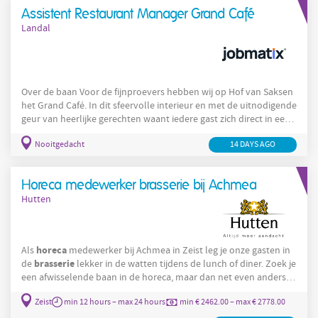
Assistent Restaurant Manager Grand Café
Landal
Over de baan Voor de fijnproevers hebben wij op Hof van Saksen
het Grand Café. In dit sfeervolle interieur en met de uitnodigende
geur van heerlijke gerechten waant iedere gast zich direct in een
ontspannen en gezellige omgeving. Hof van Saksen staat bekend
Nooitgedacht
14 DAYS AGO
om unieke belevingen en uitstekende service. In onze
restaurants creëren wij momenten van puur genieten, waarbij
gasten ontspannen en genieten van hoogwaardige gerechten en
Horeca medewerker brasserie bij Achmea
Restaurant
persoonlijke aandacht. Als Assistent
Hutten
horeca
Als
medewerker bij Achmea in Zeist leg je onze gasten in
brasserie
de
lekker in de watten tijdens de lunch of diner. Zoek je
een afwisselende baan in de horeca, maar dan net even anders?
horecamedewerker
Lees snel verder! De functie Als
bij Achmea
Zeist
min 12 hours – max 24 hours
min € 2462.00 – max € 2778.00
Brasserie
werk je in onze à-la-carte
bij Achmea in Zeist. Je bent
een belangrijke schakel binnen het team en zorgt samen met je