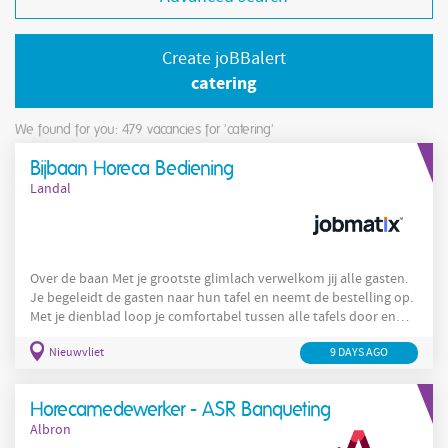
Create joBBalert
catering
We found for you: 479
vacancies for 'catering'
Bijbaan Horeca Bediening
Landal
Over de baan Met je grootste glimlach verwelkom jij alle gasten.
Je begeleidt de gasten naar hun tafel en neemt de bestelling op.
Met je dienblad loop je comfortabel tussen alle tafels door en
serveert de lekkerste drankjes. Samen met het team gaan jullie
Nieuwvliet
9 DAYS AGO
er iedere dag weer 200% voor. En wil je graag meer leren hoe je
Barista
bijvoorbeeld de mooiste cappuccino maakt? Een cursus
is 1 van de vele leuke online learnings die we voor je klaar
Horecamedewerker - ASR Banqueting
hebben staan! Wat je gaat doen Kortom ga
Albron