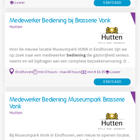
Lower
5 DAYS AGO
collega’s voor een gastvrije en
Medewerker Bediening bij Brasserie Vonk
Hutten
Voor de nieuwe locatie Museumpark VONK in Eindhoven zijn we
bediening
op zoek naar een medewerker
die gastvrijheid serieus
neemt en wil bijdragen aan een complete bezoekerservaring. De
Brasserie
functie
VONK maakt deel uit van het museumpark en
Eindhoven
min 0 hours – max 40 hours
min € 16.35
Lower
horeca
combineert dagelijkse
met kleinschalige events en
bijeenkomsten. Je komt te werken op een dynamische plek waar
8 DAYS AGO
geen dag hetzelfde is. Als medewerker bediening: Ontvang je
Medewerker Bediening Museumpark Brasserie
Vonk
Hutten
Bij Museumpark Vonk in Eindhoven, een nieuw te openen locatie,