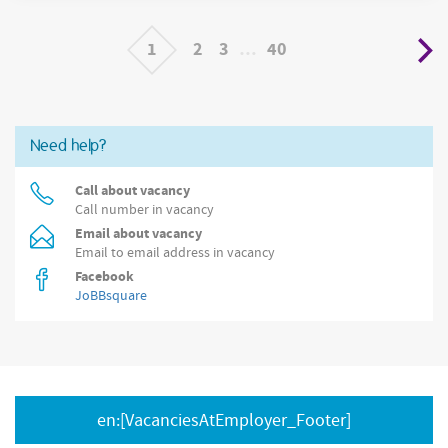
1
2
3
…
40
Need help?
Call about vacancy
Call number in vacancy
Email about vacancy
Email to email address in vacancy
Facebook
JoBBsquare
en:[VacanciesAtEmployer_Footer]