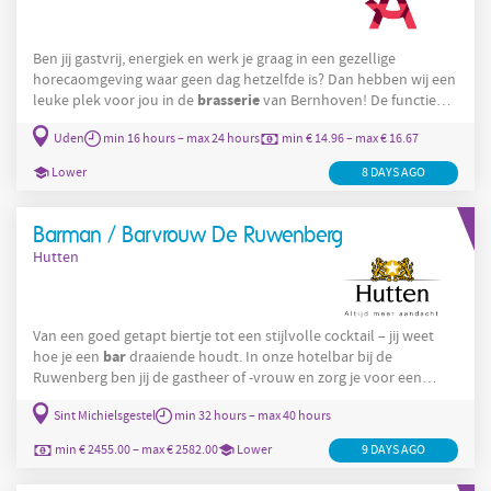
Ben jij gastvrij, energiek en werk je graag in een gezellige
horecaomgeving waar geen dag hetzelfde is? Dan hebben wij een
brasserie
leuke plek voor jou in de
van Bernhoven! De functie
Horecamedewerker
Brasserie
Als
in de
van het Bernhoven
Uden
min 16 hours – max 24 hours
min € 14.96 – max € 16.67
Ziekenhuis zorg jij voor een warm welkom en een lekkere
versnapering voor onze gasten en bezoekers. Met jouw
Lower
8 DAYS AGO
gastvrijheid en enthousiasme maak je van iedere werkdag een
prettige en gezellige
Barman / Barvrouw De Ruwenberg
Hutten
Van een goed getapt biertje tot een stijlvolle cocktail – jij weet
bar
hoe je een
draaiende houdt. In onze hotelbar bij de
Ruwenberg ben jij de gastheer of -vrouw en zorg je voor een
barmedewerker
ontspannen sfeer. De functie Als
bij de
Sint Michielsgestel
min 32 hours – max 40 hours
Ruwenberg ben jij verantwoordelijk voor onze hotelbar die
bar
dagelijks geopend is van 16.30u tot 01.00 uur. De
is jouw
min € 2455.00 – max € 2582.00
Lower
9 DAYS AGO
eigen domein waar jij dan ook alle werkzaamheden verricht.
Vanwege de grote