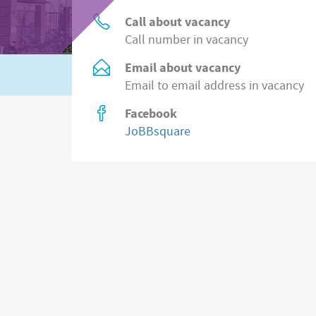
Call about vacancy
Call number in vacancy
Email about vacancy
Or search in
8.500 jobs from employers
at
Email to email address in vacancy
Facebook
JoBBsquare