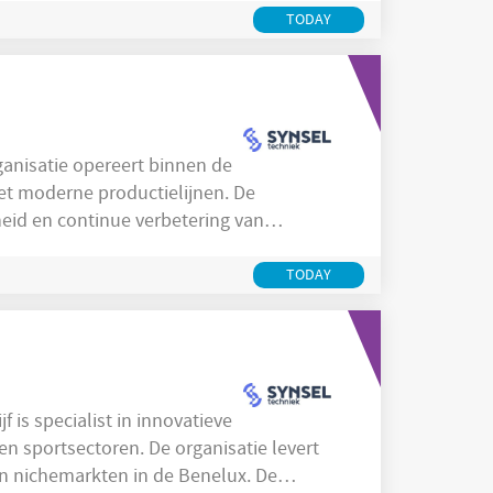
che, pneumatische en elektrische
TODAY
et moderne productielijnen. De
gheid en continue verbetering van
processen waarbij nauwkeurigheid,
Medewerkers werken met periodieke
TODAY
ewaken van procesparameters om
en sportsectoren. De organisatie levert
en nichemarkten in de Benelux. De