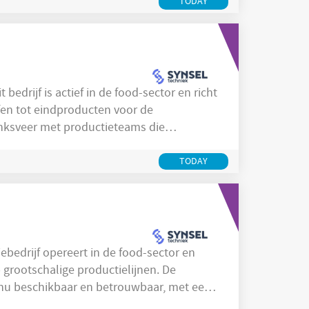
In Geertruidenberg werken medewerkers
TODAY
fen tot eindproducten voor de
nksveer met productieteams die
cesstappen met oog voor hygiëne en
ige en specialistische taken uit op de
TODAY
ies om
grootschalige productielijnen. De
tinu beschikbaar en betrouwbaar, met een
onderhoud. Het team bestaat uit ervaren