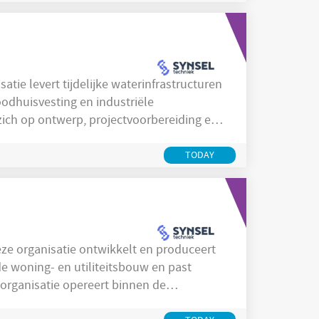
n
odhuisvesting en industriële
ch op ontwerp, projectvoorbereiding en
ende sectoren. In Tilburg wordt gewerkt
ingteam samenwerkt met sales,
TODAY
technisch
 woning- en utiliteitsbouw en past
 organisatie opereert binnen de
ficiënte oplossingen die materiaalgebruik