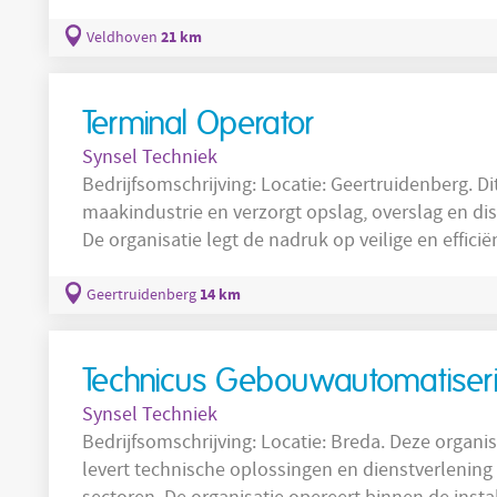
bedrijfscultuur kenmerkt zich door een pragmat
sterke focus op kwaliteitsdenken in alle werkz
21 km
Veldhoven
informele en motiverende werkomgeving met kort
Terminal Operator
Synsel Techniek
Bedrijfsomschrijving: Locatie: Geertruidenberg. Dit bedrijf opereert binnen de
maakindustrie en verzorgt opslag, overslag en dis
De organisatie legt de nadruk op veilige en effici
duurzame oplossingen binnen de logistieke kete
veiligheids- en kwaliteitsnormen en krijgen ruim
14 km
Geertruidenberg
ontwikkelen door gerichte trainingen en
Technicus Gebouwautomatiser
Synsel Techniek
Bedrijfsomschrijving: Locatie: Breda. Deze organisatie is actief in de installatietechniek en
levert technische oplossingen en dienstverlening 