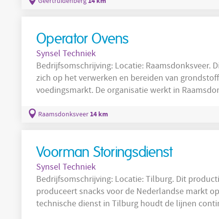
verminderen en de bouwpraktijk verduurzamen. 
14 km
Geertruidenberg
in multidisciplinaire teams aan het ontwerpen,
Operator Ovens
Synsel Techniek
Bedrijfsomschrijving: Locatie: Raamsdonksveer. Dit bedrijf is actief in de food-sector en richt
zich op het verwerken en bereiden van grondstof
voedingsmarkt. De organisatie werkt in Raamsdo
verantwoordelijk zijn voor de uitvoering van pro
voedselveiligheid. Medewerkers voeren routinemat
14 km
Raamsdonksveer
productievloer en volgen duidelijke werkinstruct
Voorman Storingsdienst
Synsel Techniek
Bedrijfsomschrijving: Locatie: Tilburg. Dit productiebedrijf opereert in de food-sector en
produceert snacks voor de Nederlandse markt op 
technische dienst in Tilburg houdt de lijnen con
sterke focus op storingsoplossing en preventief 