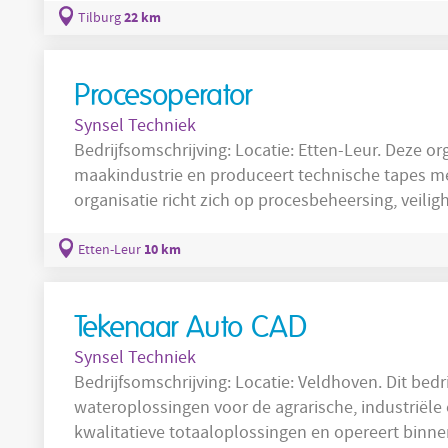
technici en monteurs die mechanische, hydraulis
22 km
Tilburg
installaties beheren, inclusief
Procesoperator
Synsel Techniek
Bedrijfsomschrijving: Locatie: Etten-Leur. Deze organisatie opereert binnen de
maakindustrie en produceert technische tapes m
organisatie richt zich op procesbeheersing, veili
processen. De productie omvat complexe coating
afstemming en procescontrole essentieel zijn. 
10 km
Etten-Leur
ombouw, het instellen van apparatuur en het b
Tekenaar Auto CAD
Synsel Techniek
Bedrijfsomschrijving: Locatie: Veldhoven. Dit bedrijf is specialist in innovatieve
wateroplossingen voor de agrarische, industriële 
kwalitatieve totaaloplossingen en opereert binn