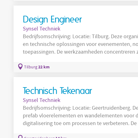
correctief onderhoud aan installaties; Lokalisere
Design Engineer
Synsel Techniek
Bedrijfsomschrijving: Locatie: Tilburg. Deze organisatie levert tijdelijke waterinfrastructuren
en technische oplossingen voor evenementen, no
toepassingen. De werkzaamheden concentreren zi
logistiek binnen de maakindustrie en ondersteun
aan wereldwijde projecten waarbij het engineer
22 km
Tilburg
projectmanagement en operations om projecten 
Technisch Tekenaar
Synsel Techniek
Bedrijfsomschrijving: Locatie: Geertruidenberg. Deze organisatie ontwikkelt en produceert
prefab vloerelementen en wandelementen voor de
digitalisering toe om processen te verbeteren. De
maakindustrie en richt zich op het leveren van ef