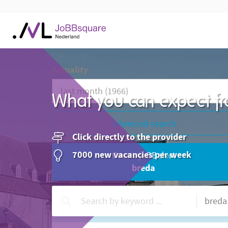
Actuality
What you can expect fr
Advanced search
Click directly to the provider
7000 new vacancies per week
Create joBBalert
breda
Need help?