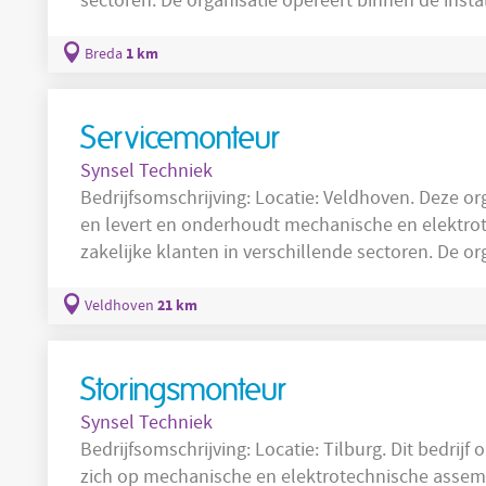
sectoren. De organisatie opereert binnen de insta
duurzame en energiezuinige installaties die bijd
lagere operationele kosten voor opdrachtgevers. 
1 km
Breda
waar je zowel routinematige als
Servicemonteur
Synsel Techniek
Bedrijfsomschrijving: Locatie: Veldhoven. Deze organisatie werkt binnen de maakindustrie
en levert en onderhoudt mechanische en elektro
zakelijke klanten in verschillende sectoren. De o
serviceprojecten uit en richt zich op installatie, 
automatische poorten, slagbomen en toegangsco
21 km
Veldhoven
biedt deze organisatie diensten aan voor
Storingsmonteur
Synsel Techniek
Bedrijfsomschrijving: Locatie: Tilburg. Dit bedrijf opereert binnen de maakindustrie en richt
zich op mechanische en elektrotechnische assemb