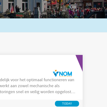
elijk voor het optimaal functioneren van
e werkt aan zowel mechanische als
toringen snel en veilig worden opgelost.
bijdrage aan de continuïteit van het
an preventief en
TODAY