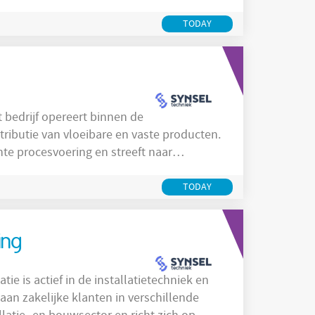
ische en no-nonsense werkwijze met een
aamheden. Medewerkers werken in een
TODAY
e lijnen
tributie van vloeibare en vaste producten.
ënte procesvoering en streeft naar
n. Medewerkers werken volgens strikte
te om technische vaardigheden verder te
TODAY
ing
aan zakelijke klanten in verschillende