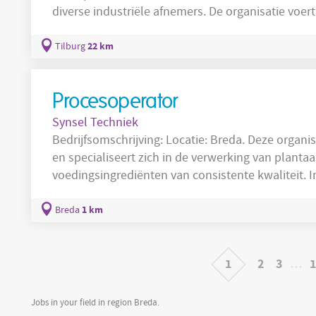
diverse industriële afnemers. De organisatie voer
onderhoudswerkzaamheden uit binnen een indust
gestandaardiseerde processen en kwaliteitsnorme
22 km
Tilburg
nauw samen met productieteams om de continuït
Procesoperator
Synsel Techniek
Bedrijfsomschrijving: Locatie: Breda. Deze organisatie opereert binnen de procesindustrie
en specialiseert zich in de verwerking van planta
voedingsingrediënten van consistente kwaliteit. 
continue- en batchprocessen zoals snijden, persen,
functie vraagt om nauwkeurige procesbewaking 
1 km
Breda
productiecontroles om veilige en efficiënte produ
1
2
3
…
Jobs in your field in region Breda.