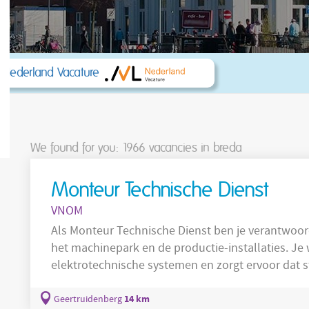
 Nederland Vacature
We found for you: 1966
vacancies in breda
Monteur Technische Dienst
VNOM
Als Monteur Technische Dienst ben je verantwoord
het machinepark en de productie-installaties. J
elektrotechnische systemen en zorgt ervoor dat s
Als onderhoudstechnicus lever je een belangrijke 
productieproces binnen een moderne industriële omgeving. Uitvoeren v
14 km
Geertruidenberg