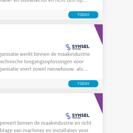
llatie- en bouwsector en richt zich op
ragen aan efficiënt gebouwbeheer en
In Breda werk je in een praktijkomgeving
TODAY
technische toegangsoplossingen voor
rganisatie voert zowel nieuwbouw- als
inbedrijfstelling en regulier onderhoud van
ntrolesystemen. In de regio Veldhoven
TODAY
lage van machines en installaties voor