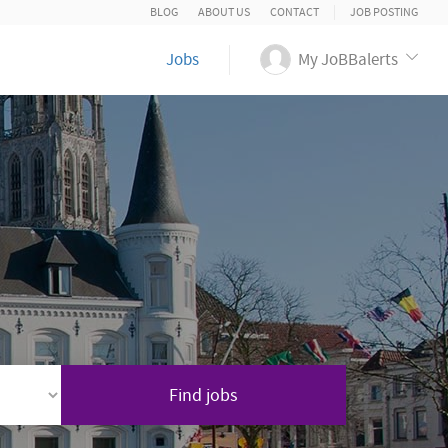
BLOG
ABOUT US
CONTACT
JOB POSTING
Jobs
My JoBBalerts
Find jobs