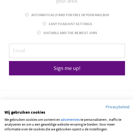
your area.
AUTOMATICALLY AND FOR FREE IN YOUR MAILBOX
EASY TO ADJUST SETTINGS
SUITABLE AND THE NEWEST JOBS
Sign me up!
Privacybeleid
Wij gebruiken cookies
© 2026 JOBBSQUARE
We gebruiken cookies om content en
advertenties
te personaliseren , traffic te
analyseren en om u een geweldige website-ervaring te bieden. Voor meer
informatie over de cookies die we gebruiken opent u de instellingen.
NEDERLANDS
ENGLISH