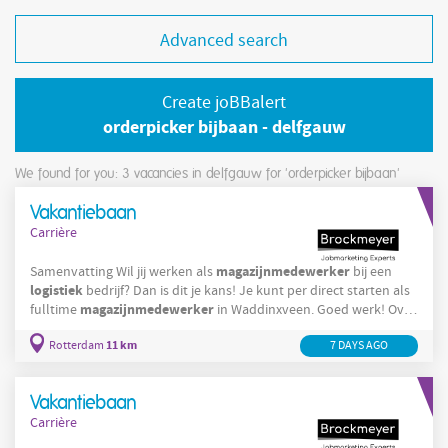
Advanced search
Create joBBalert
orderpicker bijbaan - delfgauw
We found for you: 3
vacancies in delfgauw for 'orderpicker bijbaan'
Vakantiebaan
Carrière
magazijnmedewerker
Samenvatting Wil jij werken als
bij een
logistiek
bedrijf? Dan is dit je kans! Je kunt per direct starten als
magazijnmedewerker
fulltime
in Waddinxveen. Goed werk! Over
magazijnmedewerker
de functie Als
in Waddinxveen werk je in
11 km
Rotterdam
distributiecentrum
7 DAYS AGO
een levendig
binnen een divers team. Je
zorgt ervoor dat pakketten verzendklaar worden gemaakt voor
winkels. Jouw verantwoordelijkheden bestaan
Vakantiebaan
Carrière