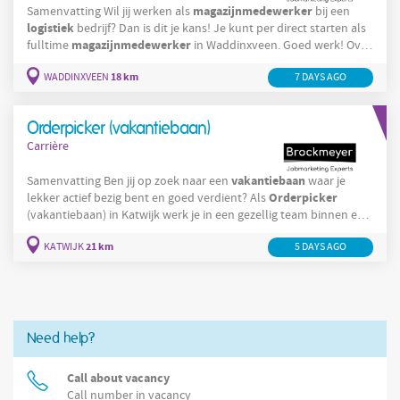
magazijnmedewerker
Samenvatting Wil jij werken als
bij een
logistiek
bedrijf? Dan is dit je kans! Je kunt per direct starten als
magazijnmedewerker
fulltime
in Waddinxveen. Goed werk! Over
magazijnmedewerker
de functie Als
in Waddinxveen werk je in
18 km
WADDINXVEEN
distributiecentrum
7 DAYS AGO
een levendig
binnen een divers team. Je
zorgt ervoor dat pakketten verzendklaar worden gemaakt voor
winkels. Jouw verantwoordelijkheden bestaan
Orderpicker (vakantiebaan)
Carrière
vakantiebaan
Samenvatting Ben jij op zoek naar een
waar je
Orderpicker
lekker actief bezig bent en goed verdient? Als
(vakantiebaan) in Katwijk werk je in een gezellig team binnen een
productiebedrijf, waar je echt het verschil maakt. Dit is jouw kans
21 km
KATWIJK
5 DAYS AGO
om werkervaring op te doen én je bankrekening te spekken.
Orderpicker
Goed werk! Over de functie Als
(vakantiebaan) ben
jij verantwoordelijk voor het verzamelen en klaarzetten van
producten die
Need help?
Call about vacancy
Call number in vacancy