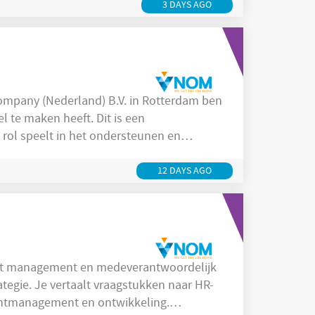
3 DAYS AGO
ompany (Nederland) B.V. in Rotterdam ben
 te maken heeft. Dit is een
te rol speelt in het ondersteunen en
personeelsadministratie
en
12 DAYS AGO
het management en medeverantwoordelijk
tegie. Je vertaalt vraagstukken naar HR-
lentmanagement en ontwikkeling.