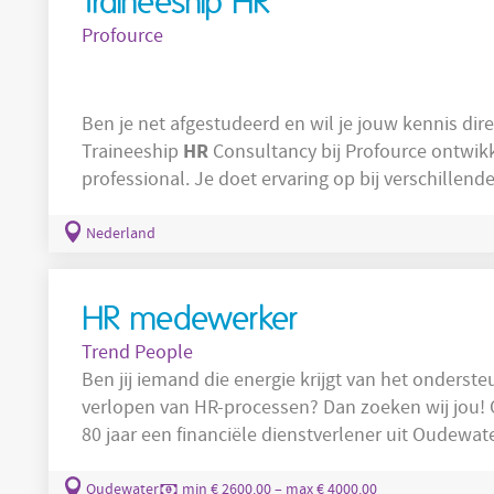
Traineeship HR
Profource
Ben je net afgestudeerd en wil je jouw kennis dire
HR
Traineeship
Consultancy bij Profource ontwikke
professional. Je doet ervaring op bij verschillend
mobiliteitsbudget en een duidelijk loopbaanpad o
HR
als Trainee
bij Profource? Vanaf dag één werk je mee op HR-afdelingen bij onze klanten.
Nederland
Je leert hoe HR-processen in
HR medewerker
Trend People
Ben jij iemand die energie krijgt van het onderst
verlopen van HR-processen? Dan zoeken wij jou! Over het bedrijf Dez
80 jaar een financiële dienstverlener uit Oudewate
heeft dit geen effect op hun kwaliteit en profession
services zoals: Pensioen Verzekering, Hypotheken,
Oudewater
min € 2600.00 – max € 4000.00