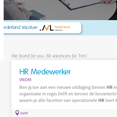
 Nederland Vacature
We found for you: 88
vacancies for 'hrm'
HR Medewerker
VNOM
HR
Ben jij toe aan een nieuwe uitdaging binnen
en
organisatie in regio Delft en binnen de bouwtech
HR
waarin je alle facetten van operationele
leert 
verder te ontwikkelen? Dan hebben wij de perfecte uitdaging voor
HR
bezig met operationele
vraagstukken binnen 
Delft