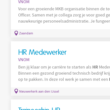
VNOM
Voor een groeiende MKB organisatie binnen de tec
Officer. Samen met je collega zorg je voor goed 
nauwkeurige personeelsadministratie. Je fungeert
management en zorgt ervoor dat alle vijf busines
personeel. In samenwerking met je collega ben j
Zaandam
voor: Instroom, doorstroom en
HR Medewerker
VNOM
HR
Ben jij klaar om je carrière te starten als
Medewe
Binnen een gezond groeiend technisch bedrijf krij
op te pakken. In deze rol werk je samen met een
processen soepel verlopen, communicatie helder i
Beheren en uitvoeren van contractadministratie; Voorbereiden van
Nieuwerkerk aan den IJssel
functioneringsgesprekken; Verzorgen van