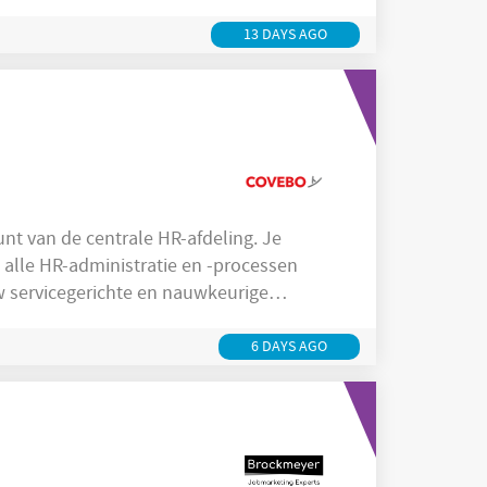
HR
verbeter je de
processen. Je taken
13 DAYS AGO
nt van de centrale HR-afdeling. Je
 alle HR-administratie en -processen
ouw servicegerichte en nauwkeurige
e HR-ondersteuning. Salaris van
6 DAYS AGO