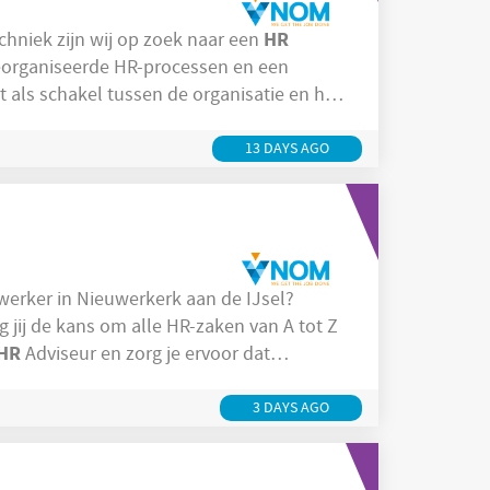
HR
hniek zijn wij op zoek naar een
georganiseerde HR-processen en een
 als schakel tussen de organisatie en het
s units soepel draaien op het gebied van
HR
e als
Medewerker verantwoordelijk
13 DAYS AGO
rker in Nieuwerkerk aan de IJsel?
g jij de kans om alle HR-zaken van A tot Z
HR
Adviseur en zorg je ervoor dat
s en het HR-beleid in de praktijk werkt.
3 DAYS AGO