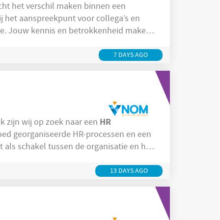
cht het verschil maken binnen een
ij het aanspreekpunt voor collega’s en
tie. Jouw kennis en betrokkenheid maken
ng van medewerkers. Goed werk! Over de
nergieke kantooromgeving in Rotterdam,
7 DAYS AGO
HR
k zijn wij op zoek naar een
goed georganiseerde HR-processen en een
 als schakel tussen de organisatie en het
s units soepel draaien op het gebied van
HR
e als
Medewerker verantwoordelijk
13 DAYS AGO