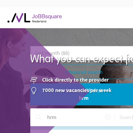
Actuality
What you can expect fr
Advanced search
Click directly to the provider
7000 new vacancies per week
Create joBBalert
hrm
Need help?