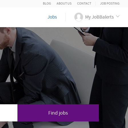
BLOG
ABOUT US
CONTACT
JOB POSTING
Jobs
My JoBBalerts
Find jobs