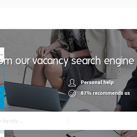
om our vacancy search engine
Personal help
87% recommends us