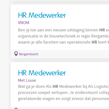
omgeving. Je
HR Medewerker
VNOM
HR
Ben jij toe aan een nieuwe uitdaging binnen
en
organisatie in de bouwtechniek in regio Bergamba
HR
waarin je alle facetten van operationele
leert 
verder te ontwikkelen? Dan hebben wij de perfecte uitdaging voor
HR
bezig met operationele
vraagstukken binnen 
Bergambacht
omgeving. Je
HR Medewerker
Met Louie
HR
Wat ga je doen Als
Medewerker bij AG Logistics
processen soepel verlopen. Je ondersteunt colle
gerelateerde vragen en zorgt ervoor dat personeel