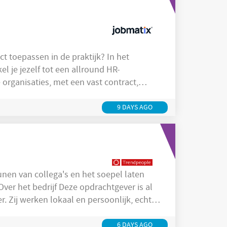
ct toepassen in de praktijk? In het
l je jezelf tot een allround HR-
e organisaties, met een vast contract,
m jezelf te ontwikkelen. Wat ga je doen
9 DAYS AGO
eunen van collega's en het soepel laten
e opdrachtgever is al
r. Zij werken lokaal en persoonlijk, echter
aliteit. Zij leveren brede financiële
 Bedrijfsfinanciering (Credion
6 DAYS AGO