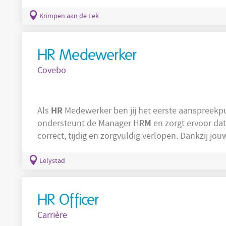
Daarnaast draag je bij aan cultuurversterking en 
omvatten: Strategisch en tactisch HR-advies aan toegewezen teams; Ontwikkelen en
Krimpen aan de Lek
uitvoeren van HR-projecten en initiatieven;
HR Medewerker
Covebo
HR
Als
Medewerker ben jij het eerste aanspreekpu
M
ondersteunt de Manager HR
en zorgt ervoor dat
correct, tijdig en zorgvuldig verlopen. Dankzij j
werkwijze kunnen collega’s rekenen op een professionel
+/- € 3.400,- per maaand Pensioenregeling vanaf dag één Zelfstandige en veelzijdige functie
Lelystad
met verantwoordelijkheid Werken
HR Officer
Carrière