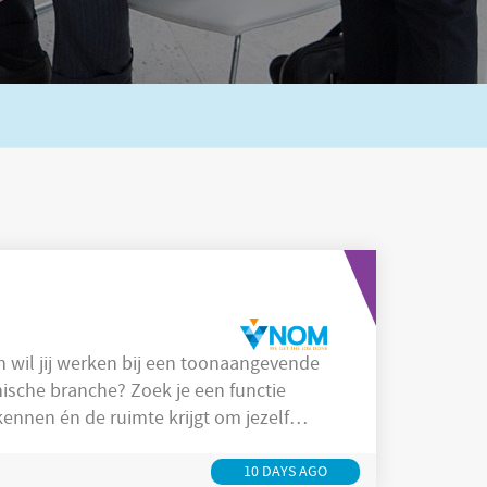
 wil jij werken bij een toonaangevende
nische branche? Zoek je een functie
kennen én de ruimte krijgt om jezelf
 jou! Jij houdt je dagelijks
een professionele bouwtechnische
10 DAYS AGO