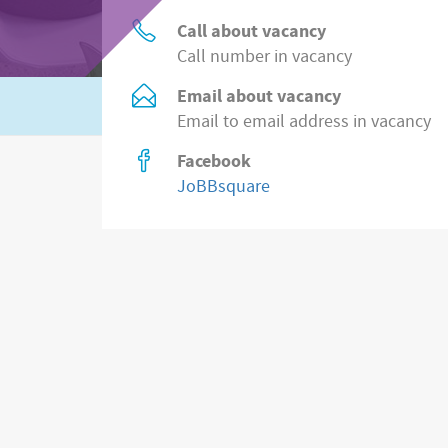
Call about vacancy
Call number in vacancy
Email about vacancy
Or search in
8.500 jobs from employers
at
Email to email address in vacancy
Facebook
JoBBsquare