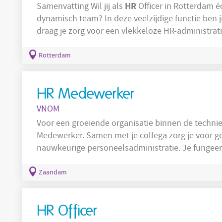
HR
Samenvatting Wil jij als
Officer in Rotterdam é
dynamisch team? In deze veelzijdige functie ben j
draag je zorg voor een vlekkeloze HR-administra
het verschil in het werkplezier en de ontwikkeli
HR
functie Als
Officer werk je dagelijks in een e
Rotterdam
waar je samen met het HR-team
HR Medewerker
VNOM
Voor een groeiende organisatie binnen de technie
Medewerker. Samen met je collega zorg je voor 
nauwkeurige personeelsadministratie. Je fungeert
management en zorgt ervoor dat alle vijf busines
personeel. In samenwerking met je collega ben j
Zaandam
voor: Instroom, doorstroom en
HR Officer