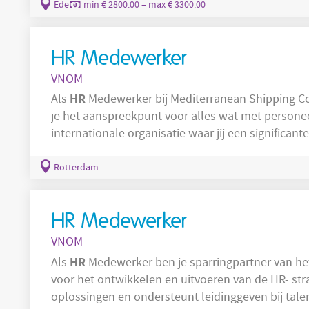
en personeelsmutaties; Registreren en verwerken van verzuim- en verlofaanvragen;
Ede
min € 2800.00 – max € 3300.00
Ondersteunen van werving- en
HR Medewerker
VNOM
HR
Als
Medewerker bij Mediterranean Shipping C
je het aanspreekpunt voor alles wat met personeel
internationale organisatie waar jij een significan
optimaliseren van HR-processen. Bijhouden van
salarisgegevens; Ondersteuning bij werving en selectie van nieuwe medewerkers; Advies
Rotterdam
geven aan managers over HR-gerelateerde zaken;
HR Medewerker
VNOM
HR
Als
Medewerker ben je sparringpartner van 
voor het ontwikkelen en uitvoeren van de HR- stra
oplossingen en ondersteunt leidinggeven bij ta