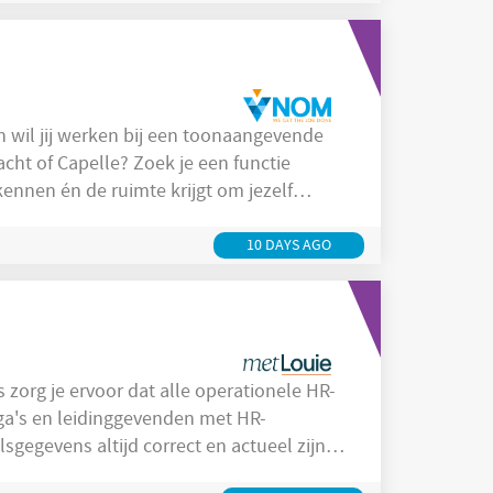
 wil jij werken bij een toonaangevende
cht of Capelle? Zoek je een functie
kennen én de ruimte krijgt om jezelf
 jou! jij houdt je dagelijks
een professionele bouwtechnische
10 DAYS AGO
 zorg je ervoor dat alle operationele HR-
ga's en leidinggevenden met HR-
sgegevens altijd correct en actueel zijn.
personeelsadministratie
Jouw werkzaamheden bestaan onder andere uit: Verwerken van