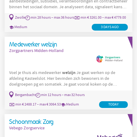
aanbestedingen, subsidies, verantwoordingen en contractbeheer
binnen het sociaal domein. Je analyseert data, signaleert kansen
en werkt samen met de senior contractmanager aan de
Zwolle
min 28 hours – max 36 hours
min € 3261.00 – max € 4779.00
zorg
continuïteit van
voor duizenden cliënten. Wat ga je doen?
zorg
Als contractmanager
werk je nauw samen met een senior
Medium
3 DAYS AGO
contractmanager en krijg je de kans om jezelf verder te
ontwikkelen binnen zorgverkoop,
Medewerker welzijn
Zorgpartners Midden-Holland
welzijn
Voel je thuis als medewerker
Je gaat werken op de
afdeling Kasteelslot. Hier bevinden zich bewoners in de
doelgroepen pg en somatiek. Je gaat vooral koken op de
afdeling en bewoners begeleiden door het bieden van dagelijkse
Bergambacht
min 12 hours – max 32 hours
welzijn
structuur en kleine activiteiten op de afdeling. Het
van
onze bewoners staat voorop en dit is dan ook altijd het
min € 2488.17 – max € 3064.53
Medium
TODAY
belangrijkste doel. Je zorgt ervoor dat zij hun dagen op een zo
prettige manier kunnen doorbrengen. Je levert
Schoonmaak Zorg
Vebego Zorgservice