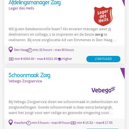
Afdelingsmanager Zorg
Leger des Heils
Wil jij een betekenisvolle baan? Als ervaren manager weet jij
zorg
deelnemers en collega; s te inspireren en de beste
te
realiseren. Bij onze zorglocatie Ad van Emmenes in Den Haag
werk je met verschillende doelgroepen en heb je de ruimte om
Den Haag
min 32 hours – max 36 hours
creatief en innovatief bij te dragen aan herstel en zelfstandig
leven van onze deelnemers. Meer zien van de locatie? Bekijk dit
min € 4004.00 – max € 6321.00
Higher
2 DAYS AGO
filmpje: Welkom bij de locatie aan de Ad van Emmenes in Den
Haag! Wat ga je doen? Als Manager
Schoonmaak Zorg
Vebego Zorgservice
Bij Vebego Zorgservice doen we schoonmaak in ziekenhuizen en
zorginstellingen. Goede schoonmaak is daar extra belangrijk,
want het zorgt voor een veilige en gezonde omgeving voor
patiënten, bezoekers en zorgpersoneel. Kennemerhart De
Haarlem
min 0 hours – max 40 hours
min € 15.52 – max € 17.05
Janskliniek in Haarlem is een zorglocatie waar mensen