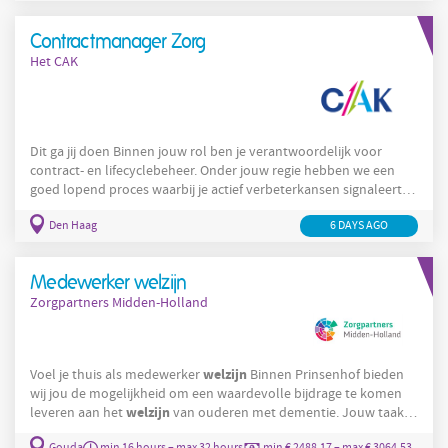
elkaar maken we het verschil! Bij Vecht en IJssel draait het om de
kleine momenten in het gewone leven die het meest waardevol
Contractmanager Zorg
zijn: de glimlach van een bewoner als jij ‘s ochtends
Het CAK
Dit ga jij doen Binnen jouw rol ben je verantwoordelijk voor
contract- en lifecyclebeheer. Onder jouw regie hebben we een
goed lopend proces waarbij je actief verbeterkansen signaleert
en doorvoert. Naast het contractenbeheer ben je primair
Den Haag
6 DAYS AGO
verantwoordelijk voor de afhandeling van nieuwe
contractaanvragen en fungeer je als eerste aanspreekpunt.
Hierbij is de screening van zorgverleners ter preventie van fraude
Medewerker welzijn
en misbruik een wezenlijk onderdeel. Inhoud stem je af met
Zorgpartners Midden-Holland
welzijn
Voel je thuis als medewerker
Binnen Prinsenhof bieden
wij jou de mogelijkheid om een waardevolle bijdrage te komen
welzijn
leveren aan het
van ouderen met dementie. Jouw taak
welzijn
als medewerker
is een goede dagindeling maken voor
Gouda
min 16 hours – max 32 hours
min € 2488.17 – max € 3064.53