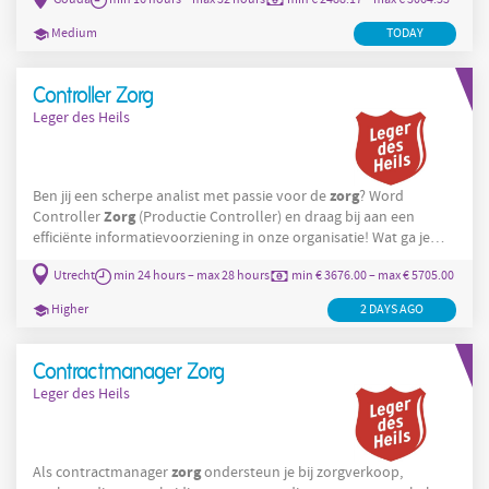
zorg
bewoners die intensieve
nodig hebben en écht aandacht
hebben voor hun welzijn. Je ondersteunt hen bij allerlei
Medium
TODAY
dagelijkse dingen zoals eten en drinken, maar zorgt ook voor
leuke
Controller Zorg
Leger des Heils
zorg
Ben jij een scherpe analist met passie voor de
? Word
Zorg
Controller
(Productie Controller) en draag bij aan een
efficiënte informatievoorziening in onze organisatie! Wat ga je
Zorg
doen? Als Controller
ben je verantwoordelijk voor het
Utrecht
min 24 hours – max 28 hours
min € 3676.00 – max € 5705.00
beheer, de analyse en de controle van productiedata en de
zorg
declaratie van
naar verschillende financiers. Je stelt
Higher
2 DAYS AGO
periodieke en incidentele rapportages op voor het management,
Bureau
Contractmanager Zorg
Leger des Heils
zorg
Als contractmanager
ondersteun je bij zorgverkoop,