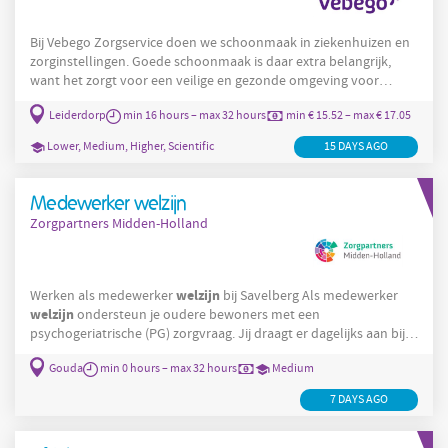
Bij Vebego Zorgservice doen we schoonmaak in ziekenhuizen en
zorginstellingen. Goede schoonmaak is daar extra belangrijk,
want het zorgt voor een veilige en gezonde omgeving voor
patiënten, bezoekers en zorgpersoneel. Alrijne Leythenrode in
Leiderdorp
min 16 hours – max 32 hours
min € 15.52 – max € 17.05
verpleeghuis
Leiderdorp is een modern
waar ouderen
zorg
persoonlijke
, behandeling en ondersteuning krijgen in een
Lower, Medium, Higher, Scientific
15 DAYS AGO
veilige en prettige woonomgeving. Als schoonmaker bij Vebego
Zorgservice werk jij elke dag aan goede
Medewerker welzijn
Zorgpartners Midden-Holland
welzijn
Werken als medewerker
bij Savelberg Als medewerker
welzijn
ondersteun je oudere bewoners met een
psychogeriatrische (PG) zorgvraag. Jij draagt er dagelijks aan bij
dat zij zich gezien, veilig en prettig voelen. Of het nu gaat om een
Gouda
min 0 hours – max 32 hours
Medium
gesprek, samen koken of ondersteunen bij dagelijkse
handelingen: jij maakt het verschil. Je krijgt bij ons de ruimte om
7 DAYS AGO
jezelf te ontwikkelen en mee te denken over vernieuwing in de
ouderenzorg. Geen loze woorden, maar