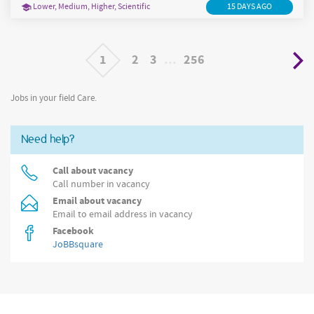
zorg
terechtkunnen voor revalidatie, kortdurend verblijf en
bij
Lower, Medium, Higher, Scientific
15 DAYS AGO
niet-aangeboren hersenletsel. Schoonmaak is belangrijk om deze
plek netjes en veilig te houden. Als schoonmaker bij Vebego
1
2
3
…
256
Jobs in your field Care.
Need help?
Call about vacancy
Call number in vacancy
Email about vacancy
Email to email address in vacancy
Facebook
JoBBsquare