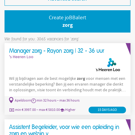
Create joBBalert
zorg
We found for you: 3065
vacancies for 'zorg'
Manager zorg - Rayon zorg | 32 - 36 uur
's Heeren Loo
zorg
Wil jij bijdragen aan de best mogelijke
voor mensen met een
verstandelijke beperking? Ben jij een ervaren manager die denkt
in oplossingen, visie toont én verbinding houdt met de praktijk?
Dan nodigen we je van harte uit om jouw mogelijkheden te
Apeldoorn
min 32 hours – max 36 hours
Zorg
Zorg
ontdekken als Manager
binnen Rayon
in regio
Apeldoorn. Waarom deze baan bij jou past? Als manager binnen
min € 3997.00 – max € 5810.00
Higher
15 DAYS AGO
Zorg
Rayon
geef je leiding aan teams die cliënten ondersteunen
Assistent Begeleider, voor wie een opleiding in
zorg en welzijn v