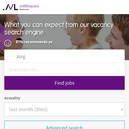
What you can expect from our vacancy
search engine
87% recommends us
Find jobs
Actuality
Advanced search