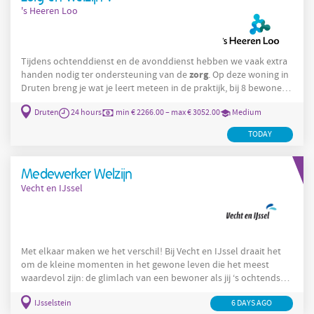
's Heeren Loo
Tijdens ochtenddienst en de avonddienst hebben we vaak extra
zorg
handen nodig ter ondersteuning van de
. Op deze woning in
Druten breng je wat je leert meteen in de praktijk, bij 8 bewoners
die allemaal een eigen aanpak vragen. Wil je weten hoe dat
Druten
24 hours
min € 2266.00 – max € 3052.00
Medium
werkt? Waar ga je werken? 's Heeren Loo ondersteunt mensen
met een lichte tot ernstige verstandelijke beperking, door heel
TODAY
Nederland. De woning hoort bij woonzorgpark Boldershof in
Druten, met het dorpshart en de uiterwaarden van
Medewerker Welzijn
Vecht en IJssel
Met elkaar maken we het verschil! Bij Vecht en IJssel draait het
om de kleine momenten in het gewone leven die het meest
waardevol zijn: de glimlach van een bewoner als jij ‘s ochtends
binnenkomt, of het trotse gevoel als iemand dankzij jouw
IJsselstein
6 DAYS AGO
begeleiding weer zelfstandig haar steunkousen aantrek... Met