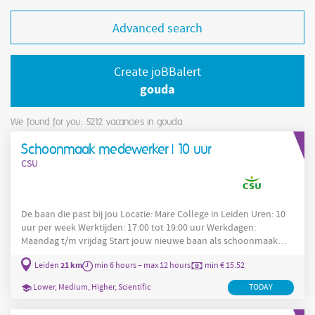
Advanced search
Create joBBalert
gouda
We found for you: 5212
vacancies in gouda
Schoonmaak medewerker | 10 uur
CSU
De baan die past bij jou Locatie: Mare College in Leiden Uren: 10
uur per week Werktijden: 17:00 tot 19:00 uur Werkdagen:
Maandag t/m vrijdag Start jouw nieuwe baan als schoonmaak
medewerker bij Marecollege in Leiden Als schoonmaak
21 km
Leiden
min 6 hours – max 12 hours
min € 15.52
medewerker zorg jij voor schone plekken waar mensen kunnen
werken en leven. Bij jou in de buurt. Met een prima salaris
Lower, Medium, Higher, Scientific
TODAY
natuurlijk, elke vier weken op tijd op je rekening. En met slimme
oplossingen die jouw werk leuker en makkelijker maken. Dit