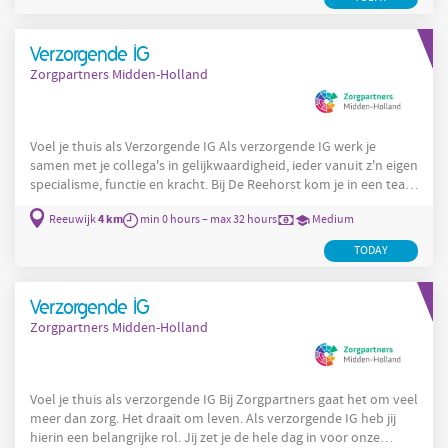
handelingen uit Je legt alles vast in het elektronisch
cliëntendossier (ECD) Je zorgt voor emotionele
Verzorgende IG
Zorgpartners Midden-Holland
Voel je thuis als Verzorgende IG Als verzorgende IG werk je
samen met je collega's in gelijkwaardigheid, ieder vanuit z'n eigen
specialisme, functie en kracht. Bij De Reehorst kom je in een team
met fijne collega's op onze PG of Somatiek afdeling, die net als jij
4 km
Reeuwijk
min 0 hours – max 32 hours
Medium
een hart hebben voor ouderen én voor het vak. Bij ons staat een
prettige werksfeer en een goede relatie met cliënten en
TODAY
mantelzorgers voorop. Ook krijg je alle ruimte om met ideeën te
komen die bijdragen aan een betere gezondheid
Verzorgende IG
Zorgpartners Midden-Holland
Voel je thuis als verzorgende IG Bij Zorgpartners gaat het om veel
meer dan zorg. Het draait om leven. Als verzorgende IG heb jij
hierin een belangrijke rol. Jij zet je de hele dag in voor onze