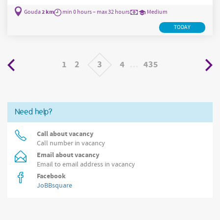
veelal oudere bewoners. Dankzij jou blijven ze zo zelfstandig
2 km
Gouda
min 0 hours – max 32 hours
Medium
mogelijk en genieten ze zoveel mogelijk van het leven. Dit ga je
allemaal doen: Je voert eenvoudige verpleegtechnische
TODAY
handelingen uit Je legt alles vast in het elektronisch
cliëntendossier (ECD) Je zorgt voor
1
2
3
4
…
435
Need help?
Call about vacancy
Call number in vacancy
Email about vacancy
Email to email address in vacancy
Facebook
JoBBsquare