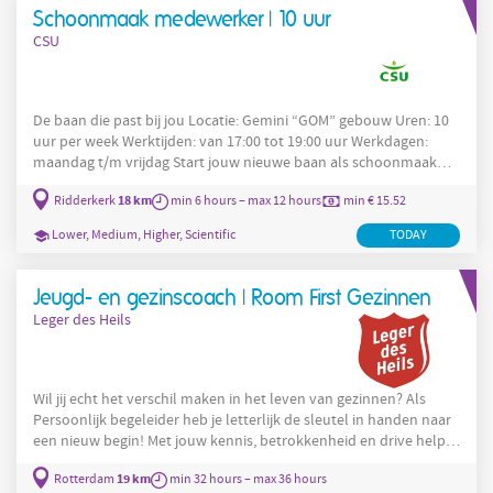
Schoonmaak medewerker | 10 uur
CSU
De baan die past bij jou Locatie: Gemini “GOM” gebouw Uren: 10
uur per week Werktijden: van 17:00 tot 19:00 uur Werkdagen:
maandag t/m vrijdag Start jouw nieuwe baan als schoonmaak
medewerker bij Gemini “GOM” gebouw in Ridderkerk. Het COM-
18 km
Ridderkerk
min 6 hours – max 12 hours
min € 15.52
gebouw in Ridderkerk is een modern gebouw waar onderwijs,
cultuur en media samenkomen. In het gebouw zijn onder andere
Lower, Medium, Higher, Scientific
TODAY
leslokalen, kantoren, vergaderruimtes en algemene ruimtes. Veel
mensen maken hier elke dag gebruik van, zoals
Jeugd- en gezinscoach | Room First Gezinnen
Leger des Heils
Wil jij echt het verschil maken in het leven van gezinnen? Als
Persoonlijk begeleider heb je letterlijk de sleutel in handen naar
een nieuw begin! Met jouw kennis, betrokkenheid en drive help je
gezinnen te bouwen aan een stabiele toekomst. Je biedt
19 km
Rotterdam
min 32 hours – max 36 hours
structuur, vertrouwen en perspectief, zodat zij stap voor stap