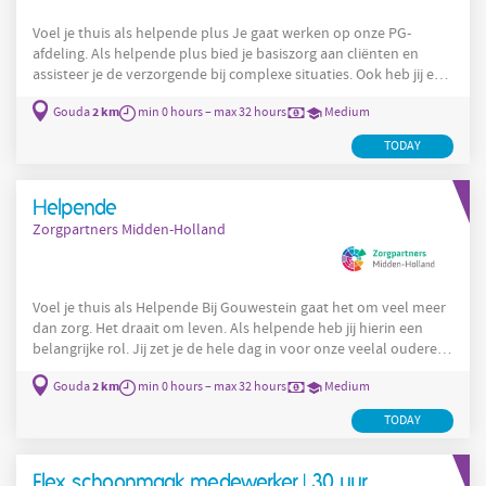
Voel je thuis als helpende plus Je gaat werken op onze PG-
afdeling. Als helpende plus bied je basiszorg aan cliënten en
assisteer je de verzorgende bij complexe situaties. Ook heb jij een
signalerende functie met betrekking tot het welzijn van de
2 km
Gouda
min 0 hours – max 32 hours
Medium
cliënten. Je draagt zorg voor een huiselijke sfeer en het
optimaal welzijn van cliënten. Het liefst doen de cliënten nog zo
TODAY
veel mogelijk zelf. maar bij de dagelijkse dingen die ze niet meer
(alleen) kunnen, ondersteun jij hen. Medicatie
Helpende
Zorgpartners Midden-Holland
Voel je thuis als Helpende Bij Gouwestein gaat het om veel meer
dan zorg. Het draait om leven. Als helpende heb jij hierin een
belangrijke rol. Jij zet je de hele dag in voor onze veelal oudere
bewoners op de PG-afdeling. Dankzij jou blijven ze zo zelfstandig
2 km
Gouda
min 0 hours – max 32 hours
Medium
mogelijk en genieten ze zoveel mogelijk van het leven. Dit ga je
allemaal doen: Je draagt zorg voor een huiselijke sfeer en je
TODAY
voelt je verantwoordelijk voor het welzijn van onze bewoners Je
stimuleert het zelfstandig
Flex schoonmaak medewerker | 30 uur