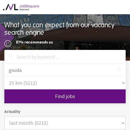
What you can expect from our vacancy
search engine
87% recommends us
Find jobs
Actuality