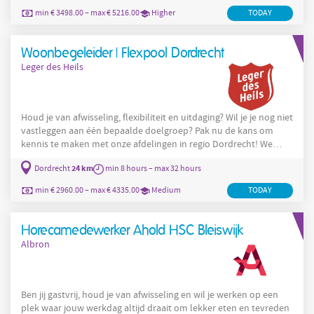
groeien naar meer zelfstandigheid en een duurzame
min € 3498.00 – max € 5216.00
Higher
TODAY
woonsituatie. Wat ga je doen? Als Jeugd- en gezinsprofessional
ben jij verantwoordelijk voor het begeleidingstraject van een
Woonbegeleider | Flexpool Dordrecht
Leger des Heils
Houd je van afwisseling, flexibiliteit en uitdaging? Wil je je nog niet
vastleggen aan één bepaalde doelgroep? Pak nu de kans om
kennis te maken met onze afdelingen in regio Dordrecht! We
hebben mogelijkheden tussen de 8 en 32 uur per week. Wat ga je
24 km
Dordrecht
min 8 hours – max 32 hours
doen? De Flexpool binnen onze organisatie bestaat uit een team
van graag geziene collega's die worden ingezet wanneer het
min € 2960.00 – max € 4335.00
Medium
TODAY
vaste team alleen niet voldoende is. Dit kan te maken hebben
met vakanties, vacatureruimte, cursussen etc. De
Horecamedewerker Ahold HSC Bleiswijk
Albron
Ben jij gastvrij, houd je van afwisseling en wil je werken op een
plek waar jouw werkdag altijd draait om lekker eten en tevreden