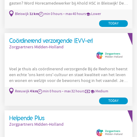
gasten? Word Horecamedewerker bij Ahold HSC in Bleiswijk! De
functie Als cateringmedewerker zorg jij samen met je collega’s
12 km
Bleiswijk
min 0 hours – max 40 hours
Lower
voor heerlijk eten en drinken op de locatie van Ahold HSC in
Bleiswijk . Hier verzorgen we elke dag een smakelijk ontbijt, lunch
TODAY
en/of diner voor onze gasten. Dankzij een vast rooster
Coördinerend verzorgende (EVV-er)
Zorgpartners Midden-Holland
Voel je thuis als coördinerend verzorgende Bij de Reehorst heerst
een echte 'ons kent ons'-cultuur en staat kwaliteit van het leven
en wonen en welzijn voor de bewoners hoog in het vaandel. Je
komt te werken op een PG-afdeling. Als coördinerend
4 km
Reeuwijk
min 0 hours – max 32 hours
Medium
verzorgende ben je eindverantwoordelijk voor het zorgleefplan.
Dat houdt in dat je naast je reguliere verzorgingstaken
TODAY
regelmatig overleg voert met familieleden, diverse zorgverleners
en wanneer mogelijk de bewoner zelf om de plannen op te
Helpende Plus
Zorgpartners Midden-Holland