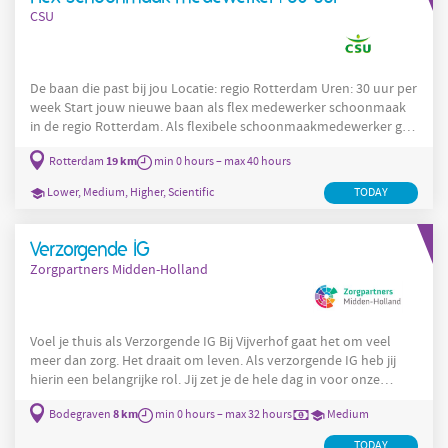
CSU
De baan die past bij jou Locatie: regio Rotterdam Uren: 30 uur per
week Start jouw nieuwe baan als flex medewerker schoonmaak
in de regio Rotterdam. Als flexibele schoonmaakmedewerker ga
je aan de slag op verschillende locaties. Hiervoor krijg je een
19 km
Rotterdam
min 0 hours – max 40 hours
wekelijkse planning en een auto van CSU om naar de locaties te
reizen. Vaak kom je op plekken waar geen vaste bezetting is,
Lower, Medium, Higher, Scientific
TODAY
waardoor het contact met de klant ook onderdeel kan zijn van
jouw werk. Jouw werktijden en -dagen bepalen
Verzorgende IG
Zorgpartners Midden-Holland
Voel je thuis als Verzorgende IG Bij Vijverhof gaat het om veel
meer dan zorg. Het draait om leven. Als verzorgende IG heb jij
hierin een belangrijke rol. Jij zet je de hele dag in voor onze
veelal oudere bewoners. Dankzij jou blijven ze zo zelfstandig
8 km
Bodegraven
min 0 hours – max 32 hours
Medium
mogelijk en genieten ze zoveel mogelijk van het leven. Dit ga je
allemaal doen: Je voert eenvoudige verpleegtechnische
TODAY